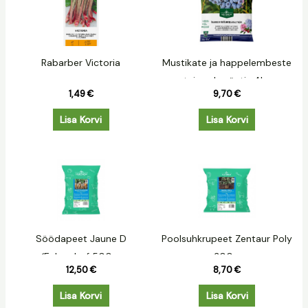
Rabarber Victoria
Mustikate ja happelembeste
taimede väetis 4kg
1,49
€
9,70
€
Lisa Korvi
Lisa Korvi
Söödapeet Jaune D
Poolsuhkrupeet Zentaur Poly
´Eckendorf 500g.
300g.
12,50
€
8,70
€
Lisa Korvi
Lisa Korvi