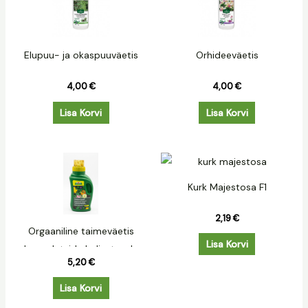
Elupuu- ja okaspuuväetis
Orhideeväetis
4,00
€
4,00
€
Lisa Korvi
Lisa Korvi
Kurk Majestosa F1
2,19
€
Orgaaniline taimeväetis
Lisa Korvi
hauaplatside haljastusele
5,20
€
Lisa Korvi