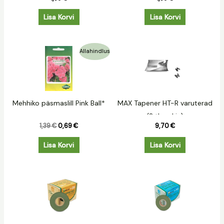
Lisa Korvi
Lisa Korvi
Algne
Praegune
Allahindlus
hind
hind
oli:
on:
1,39 €.
0,69 €.
Mehhiko päsmaslill Pink Ball*
MAX Tapener HT-R varuterad
(2 tk pakis)
1,39
€
0,69
€
9,70
€
Lisa Korvi
Lisa Korvi