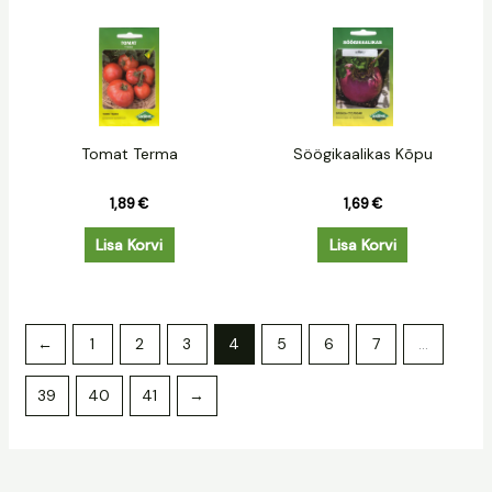
Tomat Terma
Söögikaalikas Kõpu
1,89
€
1,69
€
Lisa Korvi
Lisa Korvi
←
1
2
3
4
5
6
7
…
39
40
41
→