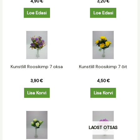
4,90
€
3,20
€
Loe Edasi
Loe Edasi
Kunstlill Roosikimp 7 oksa
Kunstlill Roosikimp 7 õit
3,90
€
4,50
€
Lisa Korvi
Lisa Korvi
LAOST OTSAS