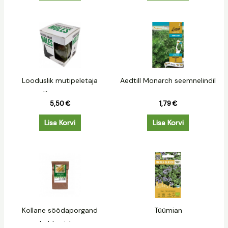
Looduslik mutipeletaja
Aedtill Monarch seemnelindil
Kunagone
5,50
€
1,79
€
Lisa Korvi
Lisa Korvi
Kollane söödaporgand
Tüümian
Lobbericher