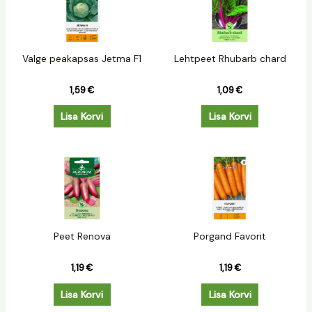
Valge peakapsas Jetma F1
Lehtpeet Rhubarb chard
1,59
€
1,09
€
Lisa Korvi
Lisa Korvi
Peet Renova
Porgand Favorit
1,19
€
1,19
€
Lisa Korvi
Lisa Korvi