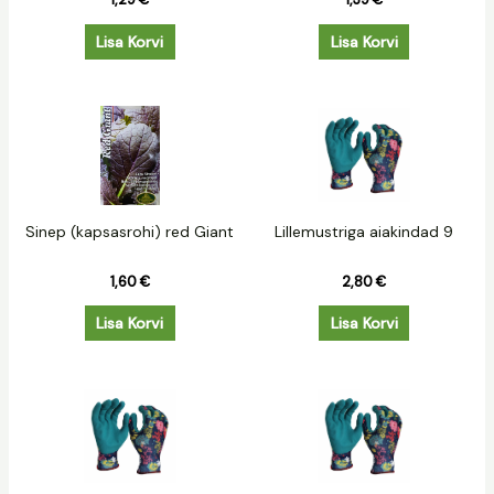
1,29
€
1,39
€
Lisa Korvi
Lisa Korvi
Sinep (kapsasrohi) red Giant
Lillemustriga aiakindad 9
1,60
€
2,80
€
Lisa Korvi
Lisa Korvi