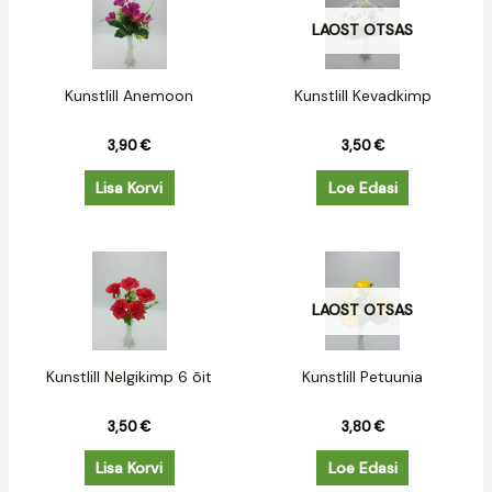
LAOST OTSAS
Kunstlill Anemoon
Kunstlill Kevadkimp
3,90
€
3,50
€
Lisa Korvi
Loe Edasi
LAOST OTSAS
Kunstlill Nelgikimp 6 õit
Kunstlill Petuunia
3,50
€
3,80
€
Lisa Korvi
Loe Edasi