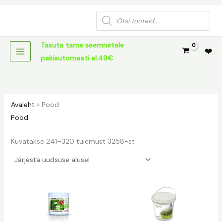
Sorditud
Skip
uusimate
Products
järgi
to
search
content
Tasuta tarne seemnetele
❤️
pakiautomaati al.49€
Avaleht
»
Pood
Pood
Kuvatakse 241–320 tulemust 3258-st