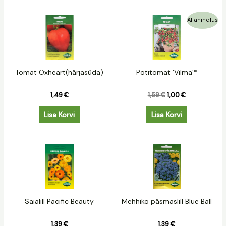
Algne
Praegune
Allahindlus
hind
hind
oli:
on:
1,59 €.
1,00 €.
Tomat Oxheart(härjasüda)
Potitomat ‘Vilma’*
1,49
€
1,59
€
1,00
€
Lisa Korvi
Lisa Korvi
Saialill Pacific Beauty
Mehhiko päsmaslill Blue Ball
1,39
€
1,39
€