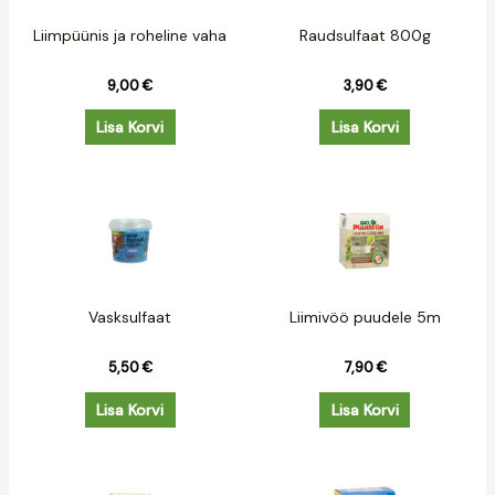
Liimpüünis ja roheline vaha
Raudsulfaat 800g
9,00
€
3,90
€
Lisa Korvi
Lisa Korvi
Vasksulfaat
Liimivöö puudele 5m
5,50
€
7,90
€
Lisa Korvi
Lisa Korvi