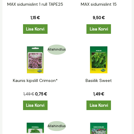
MAX sidumislint 1 rull TAPE25
MAX sidumislint 15
1,15
€
9,50
€
Lisa Korvi
Lisa Korvi
Algne
Praegune
Allahindlus
hind
hind
oli:
on:
1,49 €.
0,75 €.
Kaunis kipslill Crimson*
Basiilik Sweet
1,49
€
0,75
€
1,49
€
Lisa Korvi
Lisa Korvi
Algne
Praegune
Allahindlus
hind
hind