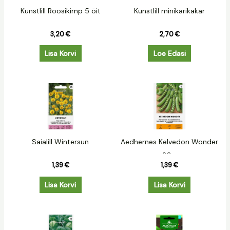
Kunstlill Roosikimp 5 õit
Kunstlill minikarikakar
3,20
€
2,70
€
Lisa Korvi
Loe Edasi
Saialill Wintersun
Aedhernes Kelvedon Wonder
20g.
1,39
€
1,39
€
Lisa Korvi
Lisa Korvi