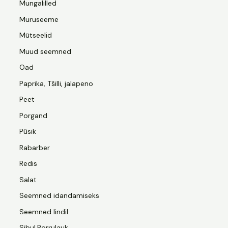
Mungalilled
Muruseeme
Mütseelid
Muud seemned
Oad
Paprika, Tšilli, jalapeno
Peet
Porgand
Püsik
Rabarber
Redis
Salat
Seemned idandamiseks
Seemned lindil
Sibul,Porrulauk