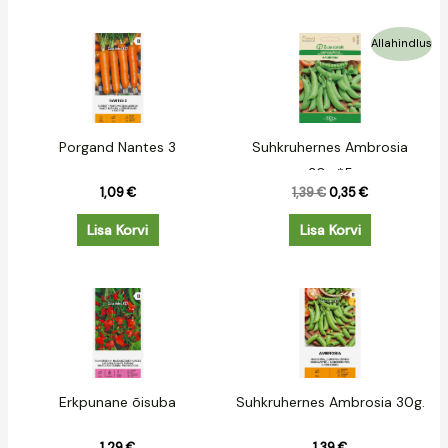
Algne
Praegune
Allahindlus
hind
hind
oli:
on:
1,39 €.
0,35 €.
Porgand Nantes 3
Suhkruhernes Ambrosia
30g.*5
1,09
€
1,39
€
0,35
€
Lisa Korvi
Lisa Korvi
Erkpunane õisuba
Suhkruhernes Ambrosia 30g.