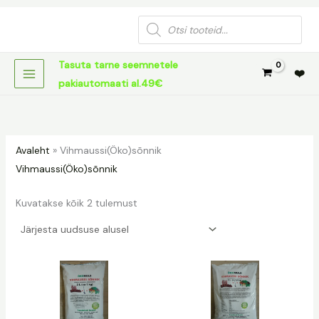
Sorditud
Skip
uusimate
Products
järgi
to
search
content
Tasuta tarne seemnetele
❤️
pakiautomaati al.49€
Avaleht
»
Vihmaussi(Öko)sõnnik
Vihmaussi(Öko)sõnnik
Kuvatakse kõik 2 tulemust