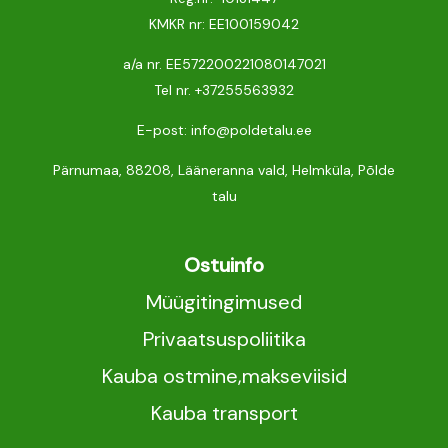
KMKR nr: EE100159042
a/a nr. EE572200221080147021
Tel nr.
+37255563932
E-post: info@poldetalu.ee
Pärnumaa, 88208, Lääneranna vald, Helmküla, Põlde
talu
Ostuinfo
Müügitingimused
Privaatsuspoliitika
Kauba ostmine,makseviisid
Kauba transport