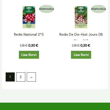
Algne
Praegune
Algne
Praegune
Allahindlus
Allahindlus
hind
hind
hind
hind
oli:
on:
oli:
on:
1,19 €.
0,30 €.
1,19 €.
0,30 €.
Redis National 2*5
Redis De Dix-Huit Jours (18
Dienu)*5
1,19
€
0,30
€
1,19
€
0,30
€
Lisa Korvi
Lisa Korvi
1
2
→