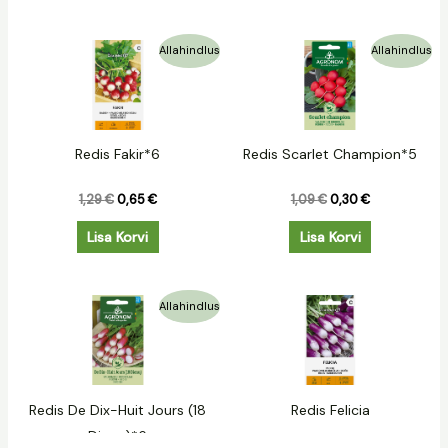
Algne
Praegune
Algne
Praegune
Allahindlus
Allahindlus
hind
hind
hind
hind
oli:
on:
oli:
on:
1,29 €.
0,65 €.
1,09 €.
0,30 €.
Redis Fakir*6
Redis Scarlet Champion*5
1,29
€
0,65
€
1,09
€
0,30
€
Lisa Korvi
Lisa Korvi
Algne
Praegune
Allahindlus
hind
hind
oli:
on:
1,19 €.
0,50 €.
Redis De Dix-Huit Jours (18
Redis Felicia
Dienu)*6