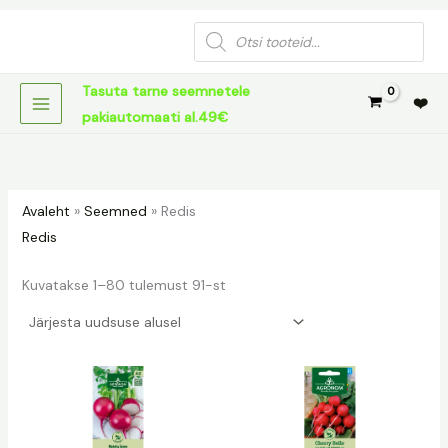
Sorditud
Skip
uusimate
Products
järgi
to
search
content
Tasuta tarne seemnetele
❤️
pakiautomaati al.49€
Avaleht
»
Seemned
»
Redis
Redis
Kuvatakse 1–80 tulemust 91-st