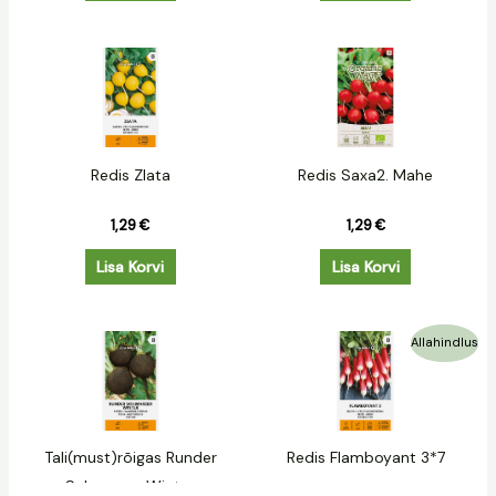
Redis Zlata
Redis Saxa2. Mahe
1,29
€
1,29
€
Lisa Korvi
Lisa Korvi
Algne
Praegune
Allahindlus
hind
hind
oli:
on:
1,19 €.
0,89 €.
Tali(must)rõigas Runder
Redis Flamboyant 3*7
Schwarzer Winter