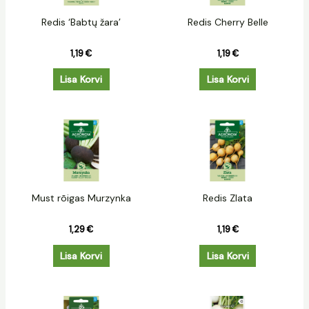
Redis ‘Babtų žara’
Redis Cherry Belle
1,19
€
1,19
€
Lisa Korvi
Lisa Korvi
Must rõigas Murzynka
Redis Zlata
1,29
€
1,19
€
Lisa Korvi
Lisa Korvi