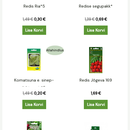
Redis Ria*5
Redise segupakk*
1,49
€
0,30
€
1,39
€
0,69
€
Lisa Korvi
Lisa Korvi
Algne
Praegune
Allahindlus
hind
hind
oli:
on:
1,49 €.
0,20 €.
Komatsuna e. sinep-
Redis Jõgeva 169
lehtnaeris*5
1,49
€
0,20
€
1,69
€
Lisa Korvi
Lisa Korvi