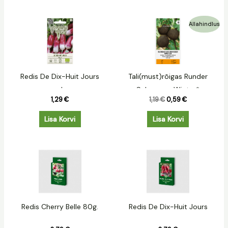
Algne
Praegune
Allahindlus
hind
hind
oli:
on:
1,19 €.
0,59 €.
Redis De Dix-Huit Jours
Tali(must)rõigas Runder
mahe
Schwarzer Winter*
1,29
€
1,19
€
0,59
€
Lisa Korvi
Lisa Korvi
Redis Cherry Belle 80g.
Redis De Dix-Huit Jours