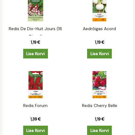
Redis De Dix-Huit Jours (18
Aedrõigas Acord
Dienu)
1,19
€
1,19
€
Lisa Korvi
Lisa Korvi
Redis Forum
Redis Cherry Belle
1,39
€
1,19
€
Lisa Korvi
Lisa Korvi