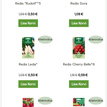
Redis “Rudolf”*5
Redis Sora
1,59
€
0,50
€
1,09
€
Lisa Korvi
Lisa Korvi
Algne
Praegune
Algne
Praegune
Allahindlus
Allahindlus
hind
hind
hind
hind
oli:
on:
oli:
on:
1,09 €.
0,50 €.
1,19 €.
0,59 €.
Redis Leda*
Redis Cherry Belle*6
1,09
€
0,50
€
1,19
€
0,59
€
Lisa Korvi
Lisa Korvi
Algne
Praegune
Algne
Praegune
Allahindlus
Allahindlus
hind
hind
hind
hind