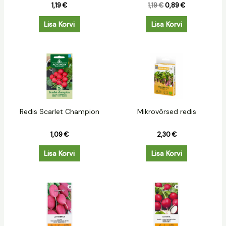
1,19
€
1,19
€
0,89
€
Lisa Korvi
Lisa Korvi
Redis Scarlet Champion
Mikrovõrsed redis
1,09
€
2,30
€
Lisa Korvi
Lisa Korvi