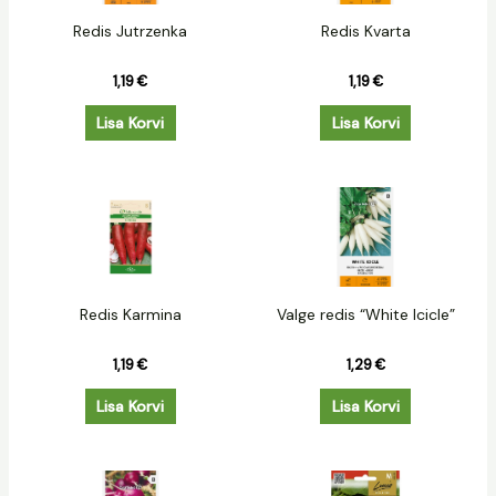
Redis Jutrzenka
Redis Kvarta
1,19
€
1,19
€
Lisa Korvi
Lisa Korvi
Redis Karmina
Valge redis “White Icicle”
1,19
€
1,29
€
Lisa Korvi
Lisa Korvi