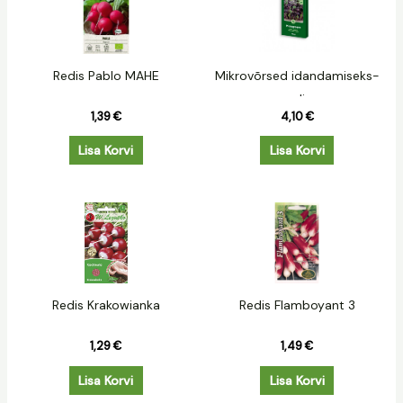
Redis Pablo MAHE
Mikrovõrsed idandamiseks-
redis
1,39
€
4,10
€
Lisa Korvi
Lisa Korvi
Redis Krakowianka
Redis Flamboyant 3
1,29
€
1,49
€
Lisa Korvi
Lisa Korvi