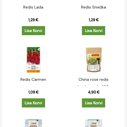
Redis Lada
Redis Sniežka
1,29
€
1,29
€
Lisa Korvi
Lisa Korvi
Redis Carmen
China rose redis
idandamiseks 100g.
1,09
€
4,90
€
Lisa Korvi
Lisa Korvi