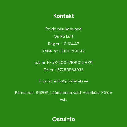
Kontakt
Põlde talu koduaed
Oü Ra Luft
Reg.nr: 10131447
KMKR nr: EE100159042
a/a nr. EE572200221080147021
Tel nr.
+37255563932
E-post: info@poldetalu.ee
Pärnumaa, 88208, Lääneranna vald, Helmküla, Põlde
talu
Ostuinfo