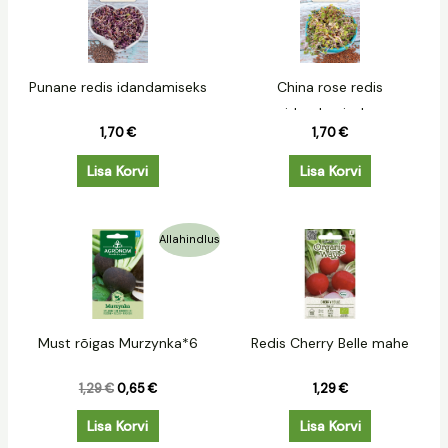
Punane redis idandamiseks
China rose redis
idandamiseks
1,70
€
1,70
€
Lisa Korvi
Lisa Korvi
Algne
Praegune
Allahindlus
hind
hind
oli:
on:
1,29 €.
0,65 €.
Must rõigas Murzynka*6
Redis Cherry Belle mahe
1,29
€
0,65
€
1,29
€
Lisa Korvi
Lisa Korvi