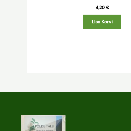
4,20
€
Lisa Korvi