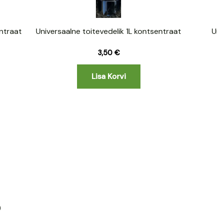
ntraat
Universaalne toitevedelik 1L kontsentraat
U
3,50
€
Lisa Korvi
)