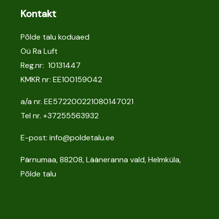
Kontakt
Põlde talu koduaed
Oü Ra Luft
Reg.nr: 10131447
KMKR nr: EE100159042
a/a nr. EE572200221080147021
Tel nr.
+37255563932
E-post: info@poldetalu.ee
Pärnumaa, 88208, Lääneranna vald, Helmküla,
Põlde talu