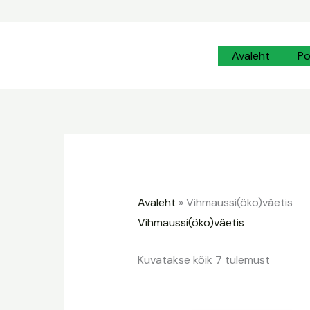
Sorditu
Skip
uusimat
järgi
to
content
Avaleht
P
Avaleht
»
Vihmaussi(öko)väetis
Vihmaussi(öko)väetis
Kuvatakse kõik 7 tulemust