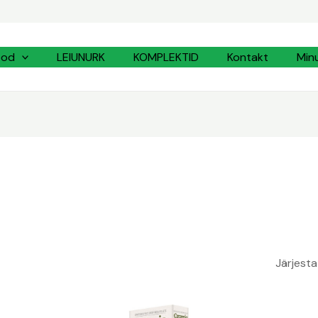
d
e
ood
LEIUNURK
KOMPLEKTID
Kontakt
Min