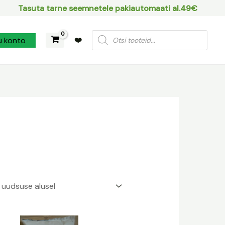
Tasuta tarne seemnetele pakiautomaati al.49€
Products
u konto
❤️
search