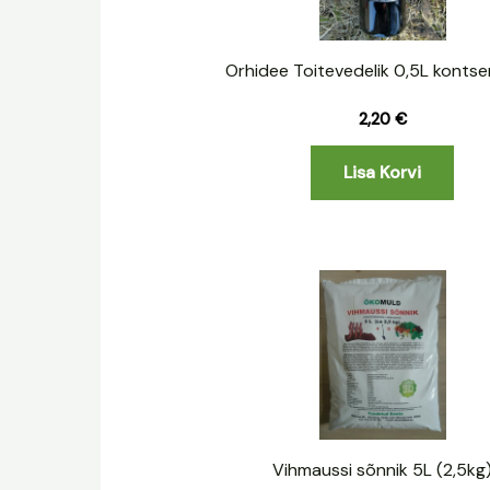
Orhidee Toitevedelik 0,5L kontse
2,20
€
Lisa Korvi
Vihmaussi sõnnik 5L (2,5kg