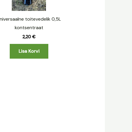
niversaalne toitevedelik 0,5L
kontsentraat
2,20
€
Lisa Korvi