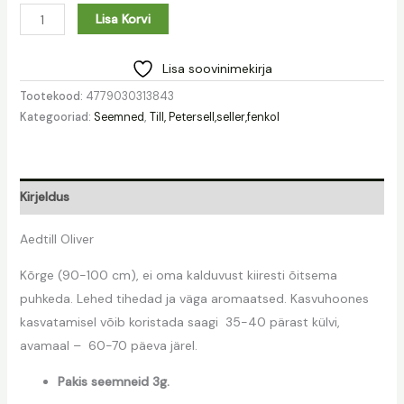
Lisa Korvi
Lisa soovinimekirja
Tootekood:
4779030313843
Kategooriad:
Seemned
,
Till, Petersell,seller,fenkol
Kirjeldus
Aedtill Oliver
Kõrge (90-100 cm), ei oma kalduvust kiiresti õitsema
puhkeda. Lehed tihedad ja väga aromaatsed. Kasvuhoones
kasvatamisel võib koristada saagi 35-40 pärast külvi,
avamaal – 60-70 päeva järel.
Pakis seemneid 3g.