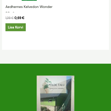
Aedhernes Kelvedon Wonder
20g.*
1,39
€
0,69
€
Lisa Korvi