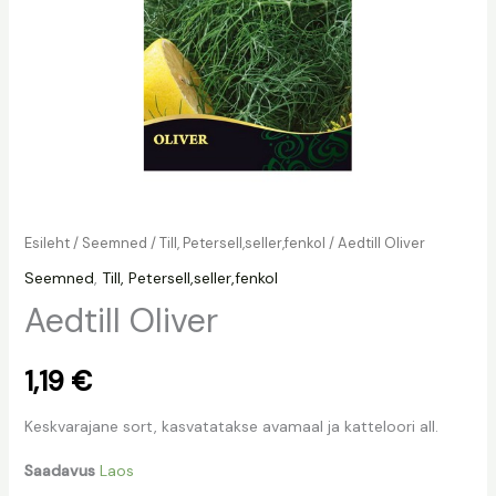
Esileht
/
Seemned
/
Till, Petersell,seller,fenkol
/ Aedtill Oliver
Seemned
,
Till, Petersell,seller,fenkol
Aedtill Oliver
1,19
€
Keskvarajane sort, kasvatatakse avamaal ja katteloori all.
Saadavus
Laos