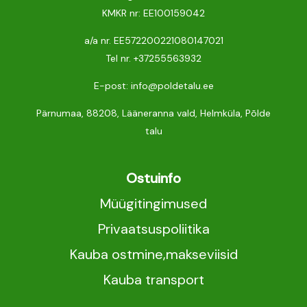
KMKR nr: EE100159042
a/a nr. EE572200221080147021
Tel nr.
+37255563932
E-post: info@poldetalu.ee
Pärnumaa, 88208, Lääneranna vald, Helmküla, Põlde
talu
Ostuinfo
Müügitingimused
Privaatsuspoliitika
Kauba ostmine,makseviisid
Kauba transport