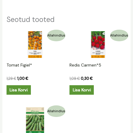
Seotud tooted
Algne
Praegune
Algne
Praegune
Allahindlus
Allahindlus
hind
hind
hind
hind
oli:
on:
oli:
on:
1,29 €.
1,00 €.
1,09 €.
0,30 €.
Tomat Figiel*
Redis Carmen*5
1,29
€
1,00
€
1,09
€
0,30
€
Lisa Korvi
Lisa Korvi
Algne
Praegune
Allahindlus
hind
hind
oli:
on:
1,39 €.
0,69 €.