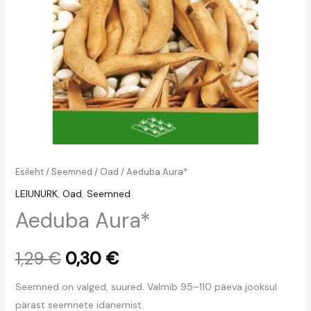
Esileht
/
Seemned
/
Oad
/ Aeduba Aura*
LEIUNURK
,
Oad
,
Seemned
Aeduba Aura*
1,29
€
0,30
€
Seemned on valged, suured. Valmib 95–110 päeva jooksul
pärast seemnete idanemist.