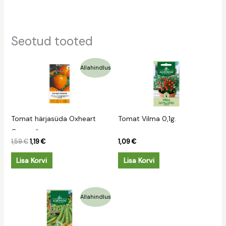
Seotud tooted
Algne
Praegune
Allahindlus
hind
hind
oli:
on:
1,59 €.
1,19 €.
Tomat härjasüda Oxheart
Tomat Vilma 0,1g.
Orange*
1,59
€
1,19
€
1,09
€
Lisa Korvi
Lisa Korvi
Algne
Praegune
Allahindlus
hind
hind
oli:
on:
1,09 €.
0,50 €.