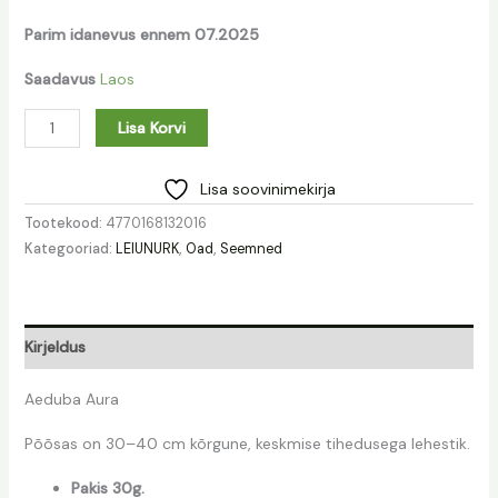
Parim idanevus ennem 07.2025
Saadavus
Laos
Lisa Korvi
Lisa soovinimekirja
Tootekood:
4770168132016
Kategooriad:
LEIUNURK
,
Oad
,
Seemned
Kirjeldus
Aeduba Aura
Põõsas on 30–40 cm kõrgune, keskmise tihedusega lehestik.
Pakis 30g.