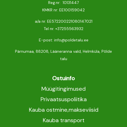
Reg.nr: 10131447
KMKR nr: EE100159042
a/a nr. EE572200221080147021
Tel nr.
+37255563932
E-post: info@poldetalu.ee
Pärnumaa, 88208, Lääneranna vald, Helmküla, Põlde
talu
Ostuinfo
Müügitingimused
Privaatsuspoliitika
Kauba ostmine,makseviisid
Kauba transport