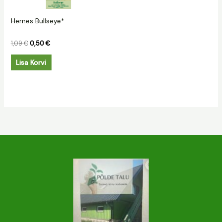
Hernes Bullseye*
1,09
€
0,50
€
Lisa Korvi