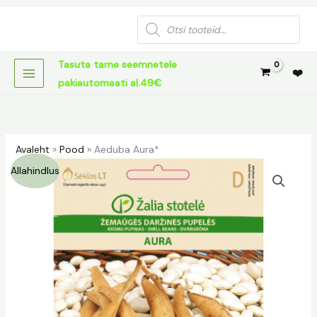
Skip
Products
to
search
content
Tasuta tarne seemnetele
❤️
pakiautomaati al.49€
Avaleht
»
Pood
»
Aeduba Aura*
Aeduba
Algne
Praegune
Allahindlus
Aura*
hind
hind
kogus
oli:
on:
1,29 €.
0,30 €.