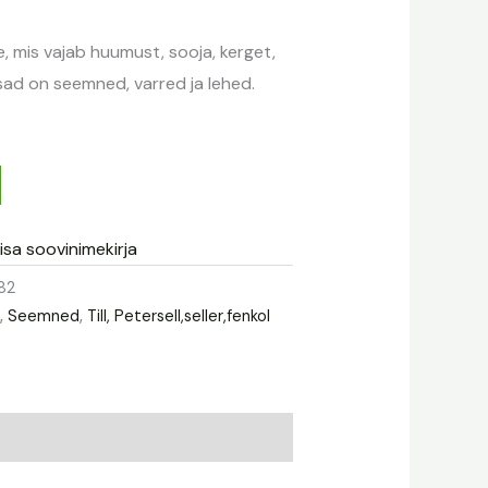
 mis vajab huumust, sooja, kerget,
sad on seemned, varred ja lehed.
isa soovinimekirja
82
d
,
Seemned
,
Till, Petersell,seller,fenkol