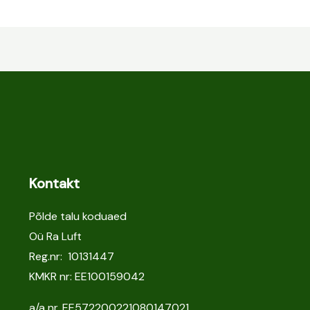
Kontakt
Põlde talu koduaed
Oü Ra Luft
Reg.nr: 10131447
KMKR nr: EE100159042
a/a nr. EE572200221080147021