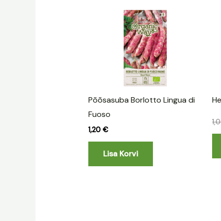
Põõsasuba Borlotto Lingua di
He
Fuoso
1,
1,20
€
Lisa Korvi