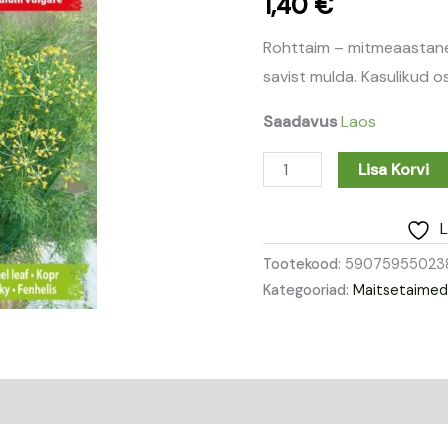
1,40
€
Rohttaim – mitmeaastane,
savist mulda. Kasulikud o
Saadavus
Laos
Lisa Korvi
L
Tootekood:
59075955023
Kategooriad:
Maitsetaime