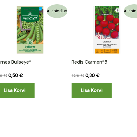
Algne
Praegune
Algne
Praegune
Allahindlus
Allahin
hind
hind
hind
hind
oli:
on:
oli:
on:
1,09 €.
0,50 €.
1,09 €.
0,30 €.
rnes Bullseye*
Redis Carmen*5
09
€
0,50
€
1,09
€
0,30
€
Lisa Korvi
Lisa Korvi