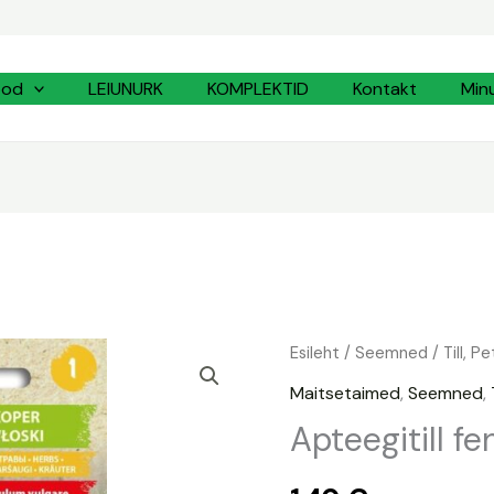
ood
LEIUNURK
KOMPLEKTID
Kontakt
Min
Apteegitill
Esileht
/
Seemned
/
Till, P
fenkol
Maitsetaimed
,
Seemned
,
kogus
Apteegitill fe