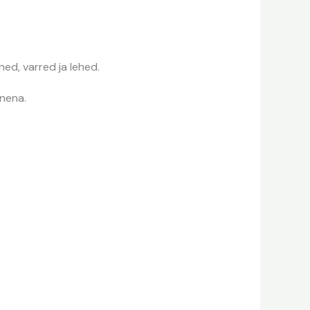
ed, varred ja lehed.
inena.