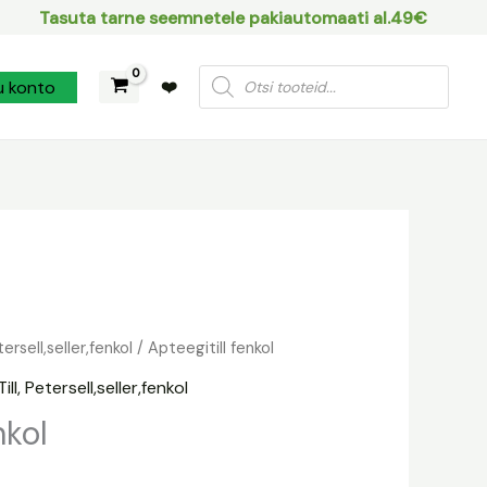
Tasuta tarne seemnetele pakiautomaati al.49€
Products
u konto
❤️
search
etersell,seller,fenkol
/ Apteegitill fenkol
Till, Petersell,seller,fenkol
nkol