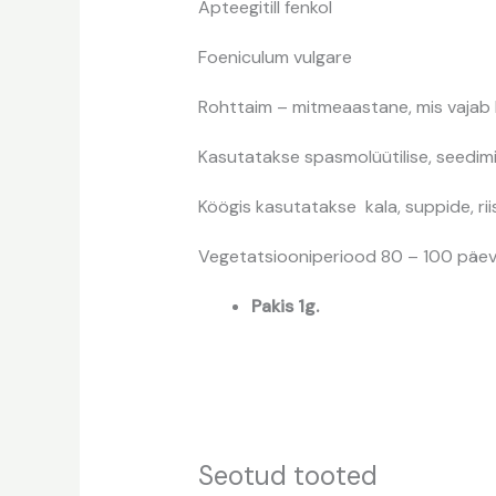
Apteegitill fenkol
Foeniculum vulgare
Rohttaim – mitmeaastane, mis vajab h
Kasutatakse spasmolüütilise, seedimis
Köögis kasutatakse kala, suppide, riisi,
Vegetatsiooniperiood 80 – 100 päeva.
Pakis 1g.
Seotud tooted