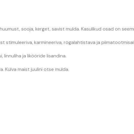
uumust, sooja, kerget, savist mulda. Kasulikud osad on seemn
t stimuleeriva, karmineeriva, rögalahtistava ja piimatootmisa
 linnuliha ja likööride lisandina.
 Külva maist juulini otse mulda.