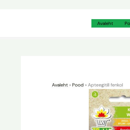
Skip
to
content
Avaleht
P
Avaleht
»
Pood
»
Apteegitill fenkol