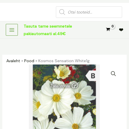
Skip
Products
to
search
content
Tasuta tarne seemnetele
❤️
pakiautomaati al.49€
Avaleht
»
Pood
»
Kosmos Sensation White1g.
Kosmos
Sensation
White1g.
kogus