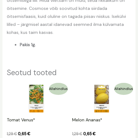
õitsemisega lilli. Mida viletsam on muld, seda rikkalikum on
õitsemine. Cosmose võib soovitud kohta siirdada
õitsemisfaasis, kuid oluline on tagada piisav niiskus. Isekülvi
lilled – järgmisel aastal idanevad seemned ilma külvamata
kohas, kus taim kasvas.
Pakis 1g.
Seotud tooted
Algne
Praegune
Algne
Praegune
Allahindlus
Allahindlus
hind
hind
hind
hind
oli:
on:
oli:
on:
1,29 €.
0,65 €.
1,29 €.
0,65 €.
Tomat Venus*
Melon Ananas*
1,29
€
0,65
€
1,29
€
0,65
€