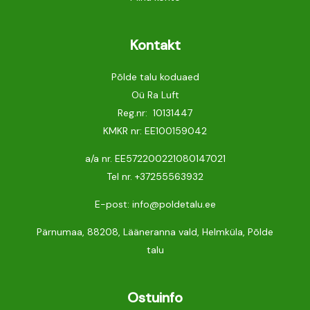
Kontakt
Põlde talu koduaed
Oü Ra Luft
Reg.nr: 10131447
KMKR nr: EE100159042
a/a nr. EE572200221080147021
Tel nr.
+37255563932
E-post: info@poldetalu.ee
Pärnumaa, 88208, Lääneranna vald, Helmküla, Põlde
talu
Ostuinfo