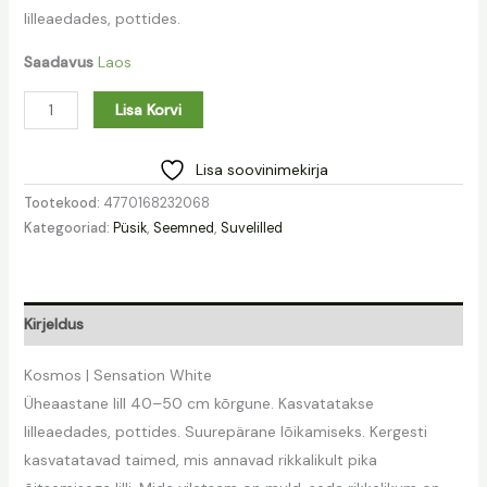
lilleaedades, pottides.
Saadavus
Laos
Lisa Korvi
Lisa soovinimekirja
Tootekood:
4770168232068
Kategooriad:
Püsik
,
Seemned
,
Suvelilled
Kirjeldus
Kosmos | Sensation White
Üheaastane lill 40–50 cm kõrgune. Kasvatatakse
lilleaedades, pottides. Suurepärane lõikamiseks. Kergesti
kasvatatavad taimed, mis annavad rikkalikult pika