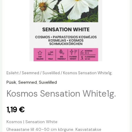
Esileht
/
Seemned
/
Suvelilled
/ Kosmos Sensation White1g.
Püsik
,
Seemned
,
Suvelilled
Kosmos Sensation White1g.
1,19
€
Kosmos | Sensation White
Üheaastane lill 40–50 cm kõrgune. Kasvatatakse