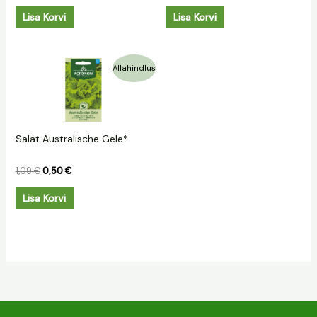
Lisa Korvi
Lisa Korvi
Algne
Praegune
Allahindlus
hind
hind
oli:
on:
1,09 €.
0,50 €.
Salat Australische Gele*
1,09
€
0,50
€
Lisa Korvi