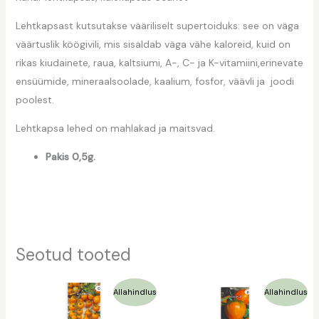
Lehtkapsast kutsutakse vääriliselt supertoiduks: see on väga
väärtuslik köögivili, mis sisaldab väga vähe kaloreid, kuid on
rikas kiudainete, raua, kaltsiumi, A-, C- ja K-vitamiini,erinevate
ensüümide, mineraalsoolade, kaalium, fosfor, väävli ja joodi
poolest.
Lehtkapsa lehed on mahlakad ja maitsvad.
Pakis 0,5g.
Seotud tooted
Algne
Praegune
Algne
Praegune
Allahindlus
Allahindlus
hind
hind
hind
hind
oli:
on:
oli:
on: