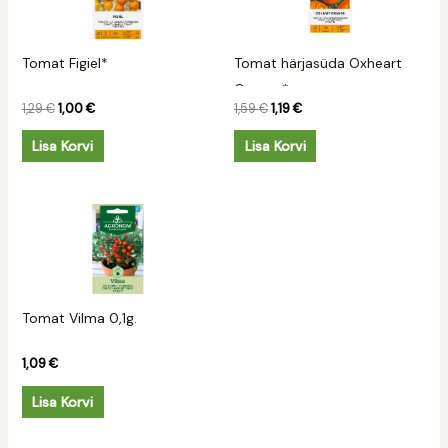
1,29 €.
1,00 €.
1,59 €.
1,19 €.
Tomat Figiel*
Tomat härjasüda Oxheart
Orange*
1,29
€
1,00
€
1,59
€
1,19
€
Lisa Korvi
Lisa Korvi
Tomat Vilma 0,1g.
1,09
€
Lisa Korvi