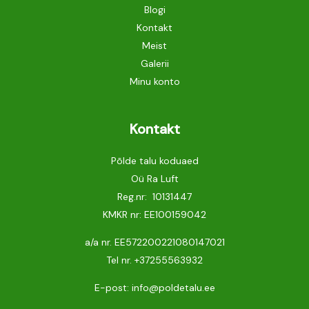
Blogi
Kontakt
Meist
Galerii
Minu konto
Kontakt
Põlde talu koduaed
Oü Ra Luft
Reg.nr: 10131447
KMKR nr: EE100159042
a/a nr. EE572200221080147021
Tel nr.
+37255563932
E-post: info@poldetalu.ee