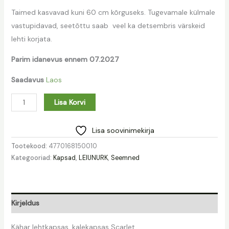
Taimed kasvavad kuni 60 cm kõrguseks. Tugevamale külmale
vastupidavad, seetõttu saab veel ka detsembris värskeid
lehti korjata.
Parim idanevus ennem 07.2027
Saadavus
Laos
Lisa Korvi
Lisa soovinimekirja
Tootekood:
4770168150010
Kategooriad:
Kapsad
,
LEIUNURK
,
Seemned
Kirjeldus
Kähar lehtkapsas, kalekapsas Scarlet