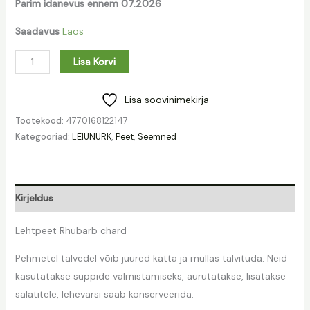
Parim idanevus ennem 07.2026
Saadavus
Laos
Lisa Korvi
Lisa soovinimekirja
Tootekood:
4770168122147
Kategooriad:
LEIUNURK
,
Peet
,
Seemned
Kirjeldus
Lehtpeet Rhubarb chard
Pehmetel talvedel võib juured katta ja mullas talvituda. Neid
kasutatakse suppide valmistamiseks, aurutatakse, lisatakse
salatitele, lehevarsi saab konserveerida.