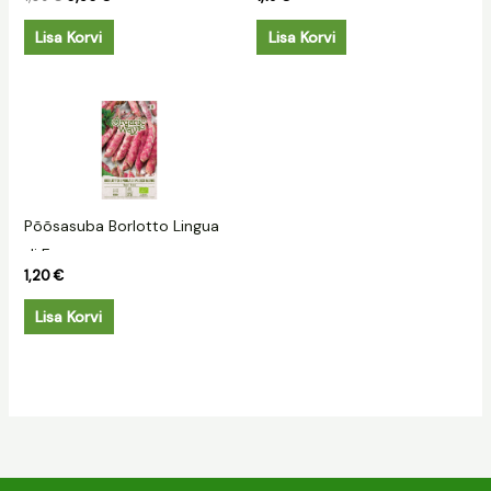
Lisa Korvi
Lisa Korvi
Põõsasuba Borlotto Lingua
di Fuoso
1,20
€
Lisa Korvi