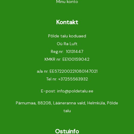
Minu konto
Kontakt
Põlde talu koduaed
Oü Ra Luft
Reg.nr: 10131447
KMKR nr: EE100159042
a/a nr. EE572200221080147021
Tel nr.
+37255563932
E-post: info@poldetalu.ee
Pärnumaa, 88208, Lääneranna vald, Helmküla, Põlde
talu
Ostuinfo