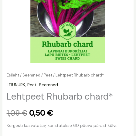
Esileht
/
Seemned
/
Peet
/ Lehtpeet Rhubarb chard*
LEIUNURK
,
Peet
,
Seemned
Lehtpeet Rhubarb chard*
1,09
€
0,50
€
Kergesti kasvatatav, koristatakse 60 päeva pärast külvi.