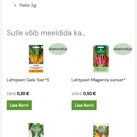
Pakis 2g.
Sulle võib meeldida ka…
Algne
Praegune
Algne
Praegune
Allahindlus
Allahindlus
hind
hind
hind
hind
oli:
on:
oli:
on:
1,19 €.
0,30 €.
1,09 €.
0,50 €.
Lehtpeet Gele Sier*5
Lehtpeet Magenta sunset*
1,19
€
0,30
€
1,09
€
0,50
€
Lisa Korvi
Lisa Korvi