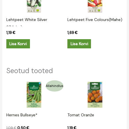
Lehtpeet White Silver
Lehtpeet Five Colours(Mahe)
2(Mahe)
1,19
€
1,69
€
Lisa Korvi
Lisa Korvi
Seotud tooted
Algne
Praegune
Allahindlus
hind
hind
oli:
on:
1,09 €.
0,50 €.
Hernes Bullseye*
Tomat Oranže
1,09
€
0,50
€
1,19
€