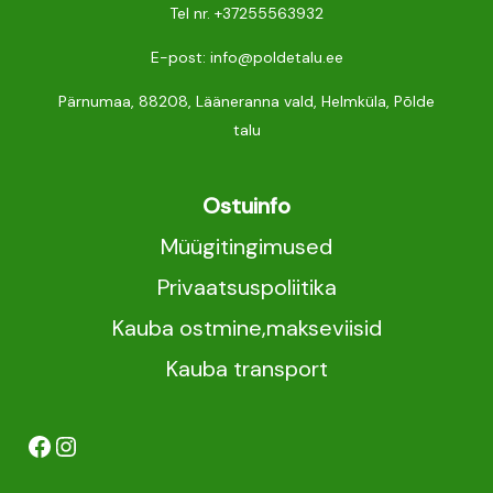
Tel nr.
+37255563932
E-post: info@poldetalu.ee
Pärnumaa, 88208, Lääneranna vald, Helmküla, Põlde
talu
Ostuinfo
Müügitingimused
Privaatsuspoliitika
Kauba ostmine,makseviisid
Kauba transport