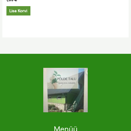
Lisa Korvi
Menüü