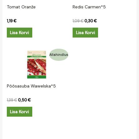
Tomat Oranže
Redis Carmen*5
1,19
€
1,09
€
0,30
€
Lisa Korvi
Lisa Korvi
Algne
Praegune
Allahindlus
hind
hind
oli:
on:
1,39 €.
0,50 €.
Põõsasuba Wawelska*5
1,39
€
0,50
€
Lisa Korvi