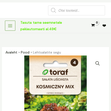
Skip
Products
to
search
content
Tasuta tarne seemnetele
❤️
pakiautomaati al.49€
Avaleht
»
Pood
»
Lehtsalatite segu
Lehtsalatite
segu
kogus