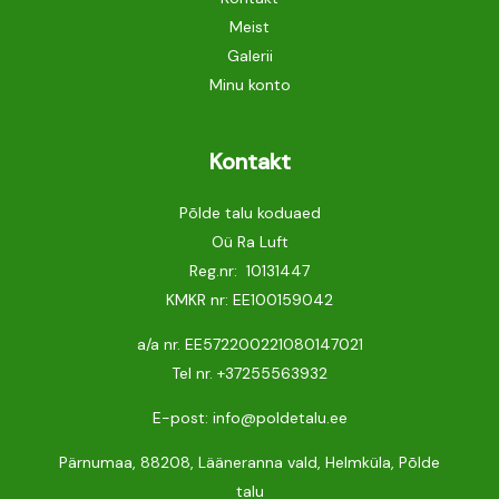
Meist
Galerii
Minu konto
Kontakt
Põlde talu koduaed
Oü Ra Luft
Reg.nr: 10131447
KMKR nr: EE100159042
a/a nr. EE572200221080147021
Tel nr.
+37255563932
E-post: info@poldetalu.ee
Pärnumaa, 88208, Lääneranna vald, Helmküla, Põlde
talu