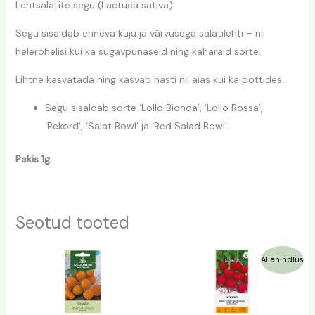
Lehtsalatite segu (Lactuca sativa)
Segu sisaldab erineva kuju ja värvusega salatilehti – nii
helerohelisi kui ka sügavpunaseid ning käharaid sorte.
Lihtne kasvatada ning kasvab hästi nii aias kui ka pottides.
Segu sisaldab sorte ‘Lollo Bionda’, ‘Lollo Rossa’,
‘Rekord’, ‘Salat Bowl’ ja ‘Red Salad Bowl’.
Pakis 1g.
Seotud tooted
Algne
Praegune
Allahindlus
hind
hind
oli:
on:
1,09 €.
0,30 €.