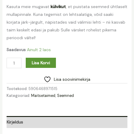
Kasuta meie mugavat
külvikut
, et puistata seemned ühtlaselt
mullapinnale. Kuna tegemist on lehtsalatiga, võid saaki
korjata järk-järgult, näpistades vaid välimisi lehti – nii kasvab
taim keskelt edasi ja pakub Sulle värsket rohelist pikema
perioodi vältel!
Saadavus
Ainult 2 laos
Lisa Korvi
Lisa soovinimekirja
Tootekood:
5906468971515
Kategooriad:
Maitsetaimed
,
Seemned
Kirjeldus