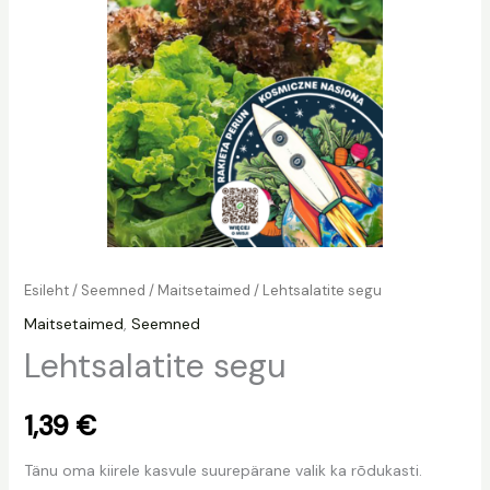
Esileht
/
Seemned
/
Maitsetaimed
/ Lehtsalatite segu
Maitsetaimed
,
Seemned
Lehtsalatite segu
1,39
€
Tänu oma kiirele kasvule suurepärane valik ka rõdukasti.