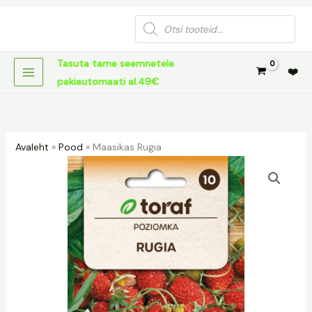
Skip
Products
to
search
content
Tasuta tarne seemnetele
❤️
pakiautomaati al.49€
Avaleht
»
Pood
»
Maasikas Rugia
Maasikas
Rugia
kogus