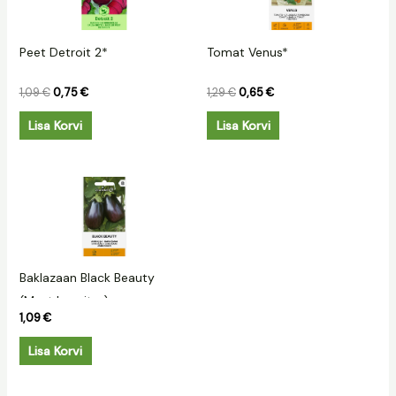
Peet Detroit 2*
Tomat Venus*
1,09
€
0,75
€
1,29
€
0,65
€
Lisa Korvi
Lisa Korvi
Baklazaan Black Beauty
(Must kaunitar)
1,09
€
Lisa Korvi