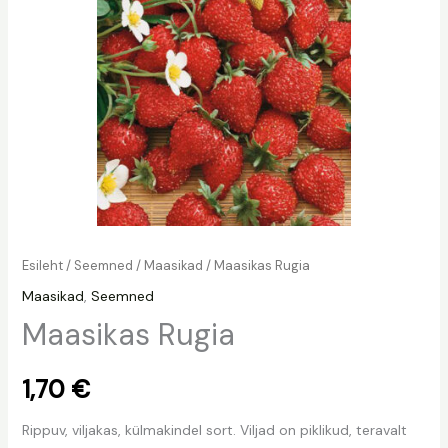
Esileht
/
Seemned
/
Maasikad
/ Maasikas Rugia
Maasikad
,
Seemned
Maasikas Rugia
1,70
€
Rippuv, viljakas, külmakindel sort. Viljad on piklikud, teravalt