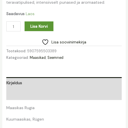
teravatipulised, intensiivselt punased ja aromaatsed.
Saadavus
Laos
Lisa Korvi
Lisa soovinimekirja
Tootekood:
5907595503389
Kategooriad:
Maasikad
,
Seemned
Kirjeldus
Lisainfo
Maasikas Rugia
Kuumaasikas, Rügen