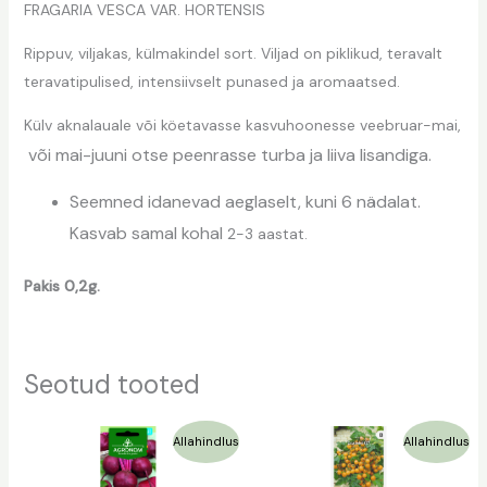
FRAGARIA VESCA VAR. HORTENSIS
Rippuv, viljakas, külmakindel sort. Viljad on piklikud, teravalt
teravatipulised, intensiivselt punased ja aromaatsed.
Külv aknalauale või köetavasse kasvuhoonesse veebruar-mai,
või mai-juuni otse peenrasse turba ja liiva lisandiga.
Seemned idanevad aeglaselt, kuni 6 nädalat.
Kasvab samal kohal
2-3 aastat.
Pakis 0,2g.
Seotud tooted
Algne
Praegune
Algne
Praegune
Allahindlus
Allahindlus
hind
hind
hind
hind
oli:
on:
oli:
on:
1,09 €.
0,75 €.
1,29 €.
0,65 €.