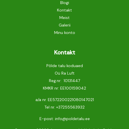
Blogi
Kontakt
Meist
Galerii
Minu konto
Kontakt
Põlde talu koduaed
Oü Ra Luft
Reg.nr: 10131447
KMKR nr: EE100159042
a/a nr. EE572200221080147021
Tel nr.
+37255563932
E-post: info@poldetalu.ee