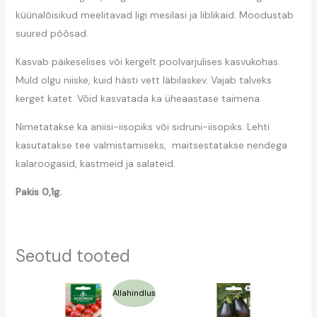
küünalõisikud meelitavad ligi mesilasi ja liblikaid. Moodustab
suured põõsad.
Kasvab päikeselises või kergelt poolvarjulises kasvukohas.
Muld olgu niiske, kuid hästi vett läbilaskev. Vajab talveks
kerget katet. Võid kasvatada ka üheaastase taimena.
Nimetatakse ka aniisi-iisopiks või sidruni-iisopiks. Lehti
kasutatakse tee valmistamiseks, maitsestatakse nendega
kalaroogasid, kastmeid ja salateid.
Pakis 0,1g.
Seotud tooted
Algne
Praegune
Allahindlus
hind
hind
oli:
on: