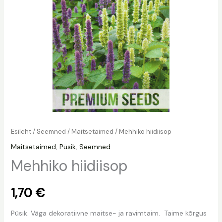
Esileht
/
Seemned
/
Maitsetaimed
/ Mehhiko hiidiisop
Maitsetaimed
,
Püsik
,
Seemned
Mehhiko hiidiisop
1,70
€
Püsik. Väga dekoratiivne maitse- ja ravimtaim. Taime kõrgus