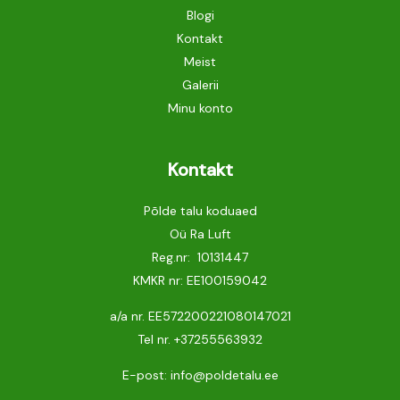
Blogi
Kontakt
Meist
Galerii
Minu konto
Kontakt
Põlde talu koduaed
Oü Ra Luft
Reg.nr: 10131447
KMKR nr: EE100159042
a/a nr. EE572200221080147021
Tel nr.
+37255563932
E-post: info@poldetalu.ee