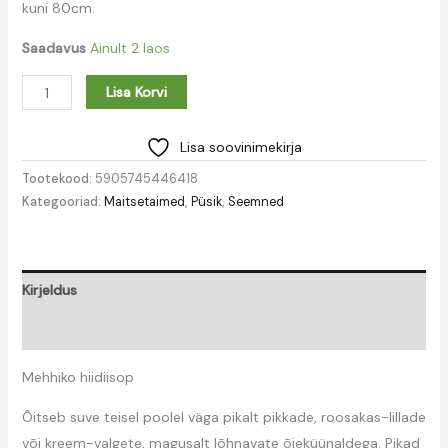
kuni 80cm.
Saadavus
Ainult 2 laos
Lisa Korvi
Lisa soovinimekirja
Tootekood:
5905745446418
Kategooriad:
Maitsetaimed
,
Püsik
,
Seemned
Kirjeldus
Lisainfo
Mehhiko hiidiisop
Õitseb suve teisel poolel väga pikalt pikkade, roosakas-lillade
või kreem-valgete, magusalt lõhnavate õieküünaldega. Pikad