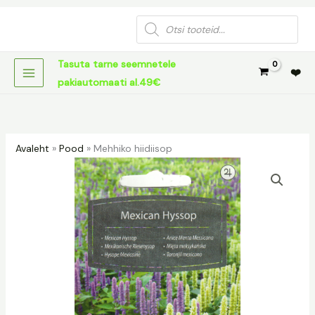
Skip
Products
to
search
content
Tasuta tarne seemnetele
❤️
pakiautomaati al.49€
Avaleht
»
Pood
»
Mehhiko hiidiisop
Mehhiko
hiidiisop
kogus