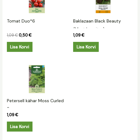
1,09 €.
0,50 €.
Tomat Duo*6
Baklazaan Black Beauty
(Must kaunitar)
1,09
€
0,50
€
1,09
€
Lisa Korvi
Lisa Korvi
Petersell kähar Moss Curled
2
1,09
€
Lisa Korvi