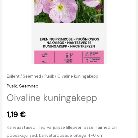
Esileht
/
Seemned
/
Püsik
/ Oivaline kuningakepp
Püsik
,
Seemned
Oivaline kuningakepp
1,19
€
Kaheaastased lilled varjulisse lillepeenrasse. Taimed on
põõsakujulised, kahvaturoosade õitega 4-6 cm