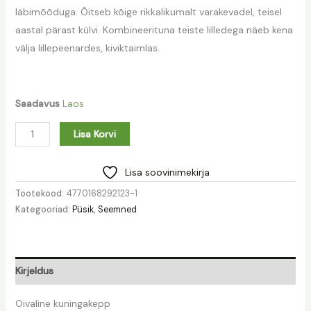
läbimõõduga. Õitseb kõige rikkalikumalt varakevadel, teisel
aastal pärast külvi. Kombineerituna teiste lilledega näeb kena
välja lillepeenardes, kiviktaimlas.
Saadavus
Laos
Lisa Korvi
Lisa soovinimekirja
Tootekood:
4770168292123-1
Kategooriad:
Püsik
,
Seemned
Kirjeldus
Oivaline kuningakepp