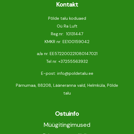
Kontakt
Põlde talu koduaed
Oü Ra Luft
Reg.nr: 10131447
KMKR nr: EE100159042
a/a nr. EE572200221080147021
Tel nr.
+37255563932
E-post: info@poldetalu.ee
Pärnumaa, 88208, Lääneranna vald, Helmküla, Põlde
talu
Ostuinfo
Müügitingimused