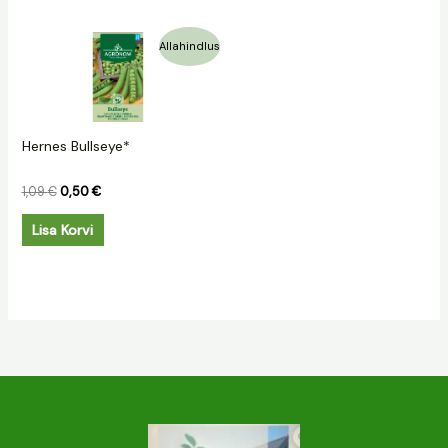
Algne
Praegune
Allahindlus
hind
hind
oli:
on:
1,09 €.
0,50 €.
Hernes Bullseye*
1,09
€
0,50
€
Lisa Korvi