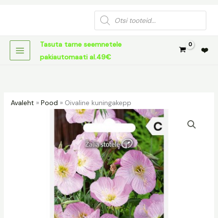
Skip
Products
to
search
content
Tasuta tarne seemnetele
❤️
pakiautomaati al.49€
Avaleht
»
Pood
»
Oivaline kuningakepp
Oivaline
kuningakepp
kogus