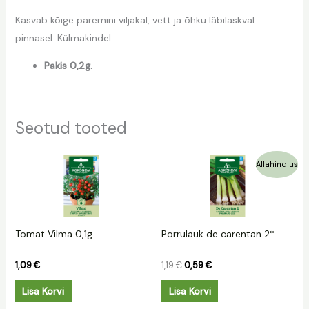
Kasvab kõige paremini viljakal, vett ja õhku läbilaskval
pinnasel. Külmakindel.
Pakis 0,2g.
Seotud tooted
Algne
Praegune
Allahindlus
hind
hind
oli:
on:
1,19 €.
0,59 €.
Tomat Vilma 0,1g.
Porrulauk de carentan 2*
1,09
€
1,19
€
0,59
€
Lisa Korvi
Lisa Korvi