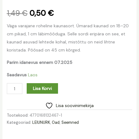
1,49
€
0,50
€
Väga varajane roheline kaunasort. Ümarad kaunad on 18–20
cm pikad, 1 cm läbimõõduga. Selle sordi eripära on see, et
kaunad asuvad lehtede kohal, mistõttu on neid lihtne
koristada. Põõsad on 45 cm kõrged.
Parim idanevus ennem 07.2025
Saadavus
Laos
Lisa Korvi
Lisa soovinimekirja
Tootekood:
4770168132467-1
Kategooriad:
LEIUNURK
,
Oad
,
Seemned