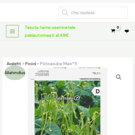
Skip
Products
to
search
content
Tasuta tarne seemnetele
❤️
pakiautomaati al.49€
Avaleht
»
Pood
»
Põõsasuba Maxi*5
Põõsasuba
Algne
Praegune
Allahindlus
Maxi*5
hind
hind
kogus
oli:
on:
1,49 €.
0,50 €.