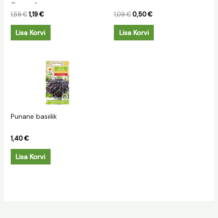
Orange*
1,59
€
1,19
€
1,09
€
0,50
€
Lisa Korvi
Lisa Korvi
Punane basiilik
1,40
€
Lisa Korvi