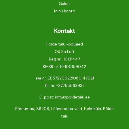
Galerii
Minu konto
Kontakt
Põlde talu koduaed
Oü Ra Luft
Reg.nr: 10131447
KMKR nr: EE100159042
a/a nr. EE572200221080147021
Tel nr.
+37255563932
E-post: info@poldetalu.ee
Pärnumaa, 88208, Lääneranna vald, Helmküla, Põlde
talu