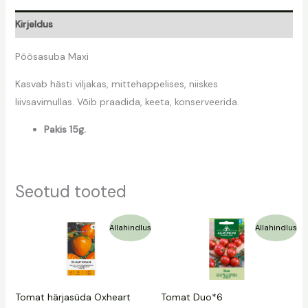
Kirjeldus
Põõsasuba Maxi
Kasvab hästi viljakas, mittehappelises, niiskes
liivsavimullas. Võib praadida, keeta, konserveerida.
Pakis 15g.
Seotud tooted
Algne
Praegune
Algne
Praegune
Allahindlus
Allahindlus
hind
hind
hind
hind
oli:
on:
oli:
on:
1,59 €.
1,19 €.
1,09 €.
0,50 €.
Tomat härjasüda Oxheart
Tomat Duo*6