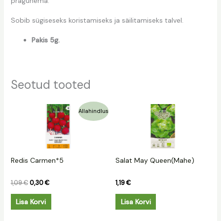
pragunema.
Sobib sügiseseks koristamiseks ja säilitamiseks talvel.
Pakis 5g.
Seotud tooted
Algne
Praegune
Allahindlus
hind
hind
oli:
on:
1,09 €.
0,30 €.
Redis Carmen*5
Salat May Queen(Mahe)
1,09
€
0,30
€
1,19
€
Lisa Korvi
Lisa Korvi