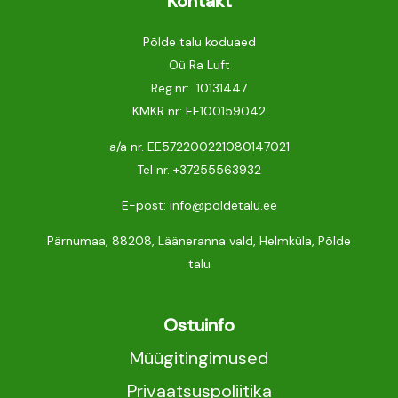
Kontakt
Põlde talu koduaed
Oü Ra Luft
Reg.nr: 10131447
KMKR nr: EE100159042
a/a nr. EE572200221080147021
Tel nr.
+37255563932
E-post: info@poldetalu.ee
Pärnumaa, 88208, Lääneranna vald, Helmküla, Põlde
talu
Ostuinfo
Müügitingimused
Privaatsuspoliitika