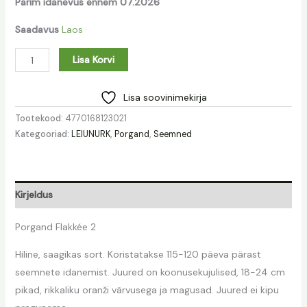
Parim idanevus ennem 07.2026
Saadavus
Laos
Lisa Korvi
Lisa soovinimekirja
Tootekood:
4770168123021
Kategooriad:
LEIUNURK
,
Porgand
,
Seemned
Kirjeldus
Porgand Flakkée 2
Hiline, saagikas sort. Koristatakse 115-120 päeva pärast
seemnete idanemist. Juured on koonusekujulised, 18-24 cm
pikad, rikkaliku oranži värvusega ja magusad. Juured ei kipu