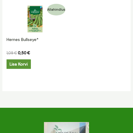
Algne
Praegune
Allahindlus
hind
hind
oli:
on:
1,09 €.
0,50 €.
Hernes Bullseye*
1,09
€
0,50
€
Lisa Korvi