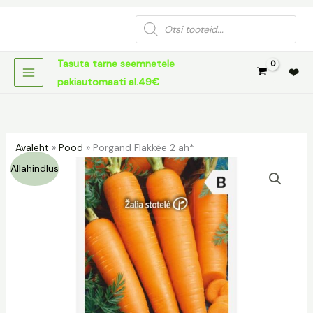
Skip
Products
to
search
content
Tasuta tarne seemnetele
❤️
pakiautomaati al.49€
Avaleht
»
Pood
»
Porgand Flakkée 2 ah*
Porgand
Algne
Praegune
Allahindlus
Flakkée
hind
hind
2
ah*
oli:
on:
kogus
1,29 €.
0,65 €.