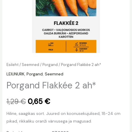
Esileht
/
Seemned
/
Porgand
/ Porgand Flakkée 2 ah*
LEIUNURK
,
Porgand
,
Seemned
Porgand Flakkée 2 ah*
1,29
€
0,65
€
Hiline, saagikas sort. Juured on koonusekujulised, 18-24 cm
pikad, rikkaliku oranži värvusega ja magusad.