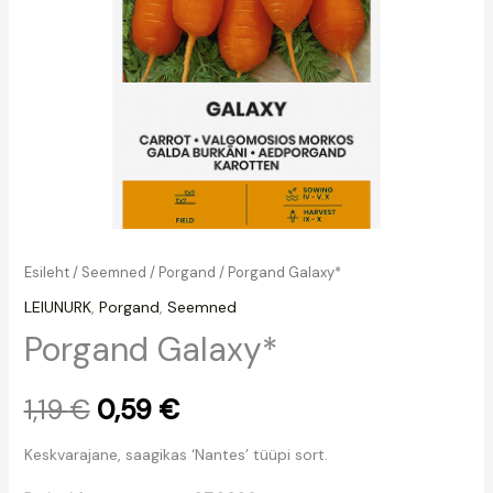
Esileht
/
Seemned
/
Porgand
/ Porgand Galaxy*
LEIUNURK
,
Porgand
,
Seemned
Porgand Galaxy*
1,19
€
0,59
€
Keskvarajane, saagikas ‘Nantes’ tüüpi sort.