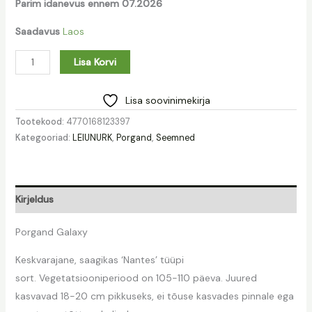
Parim idanevus ennem 07.2026
Saadavus
Laos
Lisa Korvi
Lisa soovinimekirja
Tootekood:
4770168123397
Kategooriad:
LEIUNURK
,
Porgand
,
Seemned
Kirjeldus
Porgand Galaxy
Keskvarajane, saagikas ‘Nantes’ tüüpi
sort. Vegetatsiooniperiood on 105-110 päeva. Juured
kasvavad 18-20 cm pikkuseks, ei tõuse kasvades pinnale ega