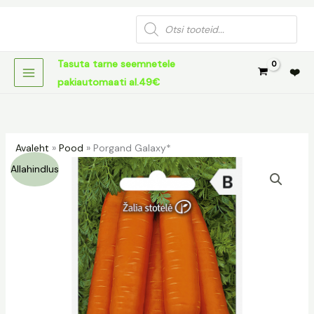
Skip
Products
to
search
content
Tasuta tarne seemnetele
❤️
pakiautomaati al.49€
Avaleht
»
Pood
»
Porgand Galaxy*
Porgand
Algne
Praegune
Allahindlus
Galaxy*
hind
hind
kogus
oli:
on:
1,19 €.
0,59 €.