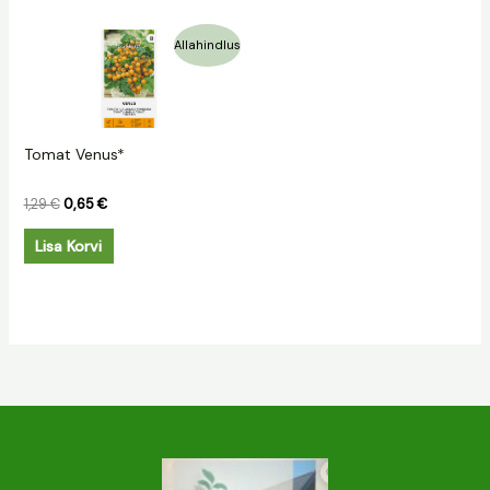
Algne
Praegune
Allahindlus
hind
hind
oli:
on:
1,29 €.
0,65 €.
Tomat Venus*
1,29
€
0,65
€
Lisa Korvi