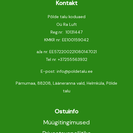
Kontakt
Põlde talu koduaed
Oü Ra Luft
Reg.nr: 10131447
KMKR nr: EE100159042
a/a nr. EE572200221080147021
Tel nr.
+37255563932
E-post: info@poldetalu.ee
Pärnumaa, 88208, Lääneranna vald, Helmküla, Põlde
talu
Ostuinfo
Müügitingimused