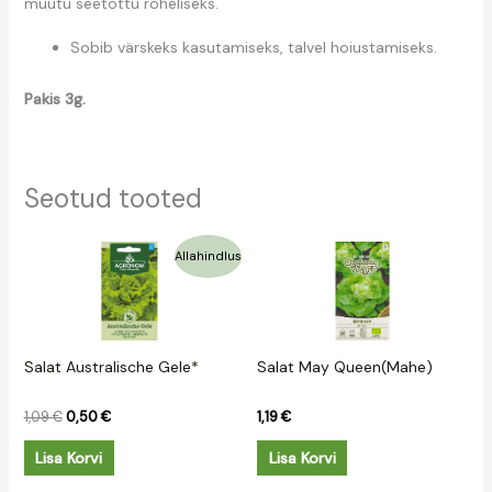
muutu seetõttu roheliseks.
Sobib värskeks kasutamiseks, talvel hoiustamiseks.
Pakis 3g.
Seotud tooted
Algne
Praegune
Allahindlus
hind
hind
oli:
on:
1,09 €.
0,50 €.
Salat Australische Gele*
Salat May Queen(Mahe)
1,09
€
0,50
€
1,19
€
Lisa Korvi
Lisa Korvi