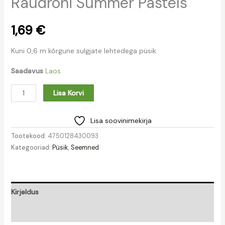
Raudrohi Summer Pastels
1,69
€
Kuni 0,6 m kõrgune sulgjate lehtedega püsik.
Saadavus
Laos
Lisa Korvi
Lisa soovinimekirja
Tootekood:
4750128430093
Kategooriad:
Püsik
,
Seemned
Kirjeldus
Lisainfo