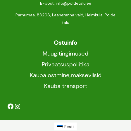
E-post: info@poldetalu.ee
Pärnumaa, 88208, Lääneranna vald, Helmküla, Põlde
talu
Ostuinfo
Müügitingimused
Privaatsuspoliitika
Kauba ostmine,makseviisid
Kauba transport
Eesti