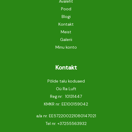
Avaleht
Pood
Blogi
Kontakt
Meist
Galerii
Minu konto
Kontakt
Põlde talu koduaed
Oü Ra Luft
Reg.nr: 10131447
KMKR nr: EE100159042
a/a nr. EE572200221080147021
Tel nr.
+37255563932