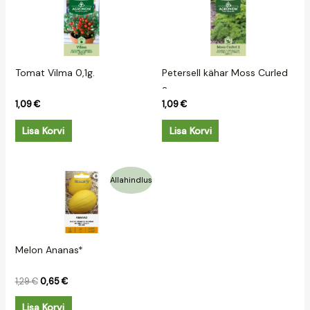
Tomat Vilma 0,1g.
Petersell kähar Moss Curled
2
1,09
€
1,09
€
Lisa Korvi
Lisa Korvi
Algne
Praegune
Allahindlus
hind
hind
oli:
on:
1,29 €.
0,65 €.
Melon Ananas*
1,29
€
0,65
€
Lisa Korvi