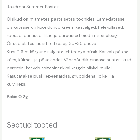
Raudrohi Summer Pastels
Õisikud on mitmetes pastelsetes toonides. Lamedatesse
õisikutesse on koondunud kreemikasvalged, helekollased,
roosad, punased, lillad ja purpursed õied, mis ei pleegi.
Õitseb alates juulist, õitseaeg 30-35 päeva.
Kuni 0,6 m kõrgune sulgjate lehtedega püsik. Kasvab päikse
käes, külma- ja põuakindel. Vähenõudlik pinnase suhtes, kuid
paremini kasvab toiteainerikkal kergelt niiskel mullal.
Kasutatakse püsilillepeenardes, gruppidena, lõike- ja
kuivlilleks.
Pakis 0,2g.
Seotud tooted