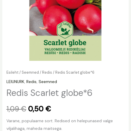
Esileht
/
Seemned
/
Redis
/ Redis Scarlet globe*6
LEIUNURK
,
Redis
,
Seemned
Redis Scarlet globe*6
1,09
€
0,50
€
Varane, populaarne sort. Redised on helepunased valge
viljalihaga, maheda maitsega.