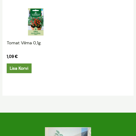
Tomat Vilma 0,1g.
1,09
€
Lisa Korvi