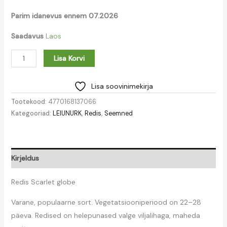
Parim idanevus ennem 07.2026
Saadavus
Laos
Lisa Korvi
Lisa soovinimekirja
Tootekood:
4770168137066
Kategooriad:
LEIUNURK
,
Redis
,
Seemned
Kirjeldus
Redis Scarlet globe
Varane, populaarne sort. Vegetatsiooniperiood on 22–28
päeva. Redised on helepunased valge viljalihaga, maheda