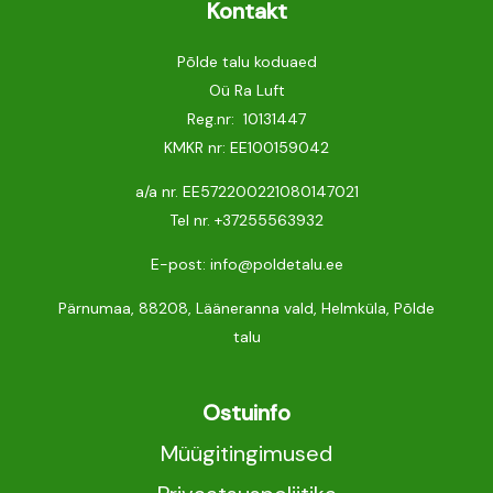
Kontakt
Põlde talu koduaed
Oü Ra Luft
Reg.nr: 10131447
KMKR nr: EE100159042
a/a nr. EE572200221080147021
Tel nr.
+37255563932
E-post: info@poldetalu.ee
Pärnumaa, 88208, Lääneranna vald, Helmküla, Põlde
talu
Ostuinfo
Müügitingimused