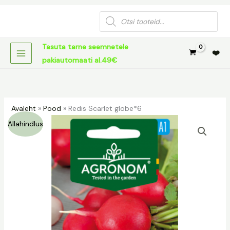
Skip
Products
to
search
content
Tasuta tarne seemnetele
❤️
pakiautomaati al.49€
Avaleht
»
Pood
»
Redis Scarlet globe*6
Redis
Algne
Praegune
Allahindlus
Scarlet
hind
hind
globe*6
kogus
oli:
on:
1,09 €.
0,50 €.