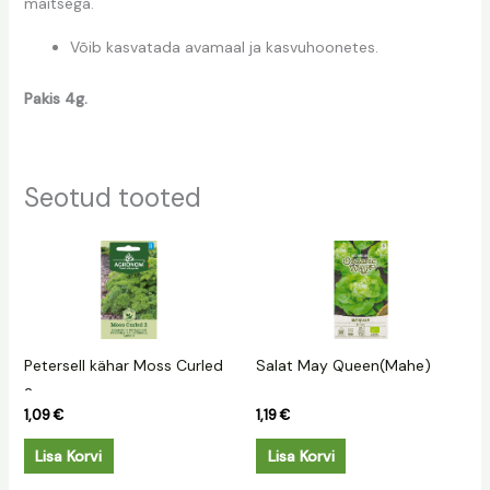
maitsega.
Võib kasvatada avamaal ja kasvuhoonetes.
Pakis 4g.
Seotud tooted
Petersell kähar Moss Curled
Salat May Queen(Mahe)
2
1,09
€
1,19
€
Lisa Korvi
Lisa Korvi