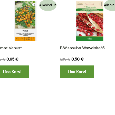
Algne
Praegune
Algne
Praegune
Allahindlus
Allahin
hind
hind
hind
hind
oli:
on:
oli:
on:
1,29 €.
0,65 €.
1,39 €.
0,50 €.
mat Venus*
Põõsasuba Wawelska*5
29
€
0,65
€
1,39
€
0,50
€
Lisa Korvi
Lisa Korvi