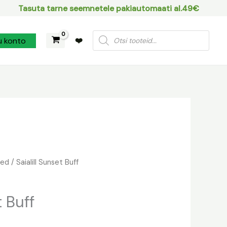
Tasuta tarne seemnetele pakiautomaati al.49€
Products
u konto
❤️
search
led
/ Saialill Sunset Buff
t Buff