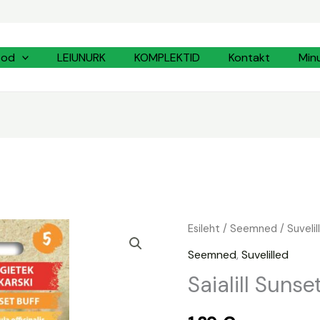
ood
LEIUNURK
KOMPLEKTID
Kontakt
Min
Saialill
Esileht
/
Seemned
/
Suvelil
Sunset
Seemned
,
Suvelilled
Buff
Saialill Sunse
kogus