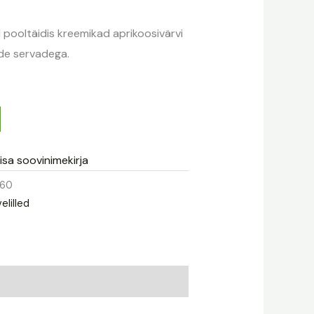
 pooltäidis kreemikad aprikoosivärvi
de servadega.
isa soovinimekirja
60
elilled