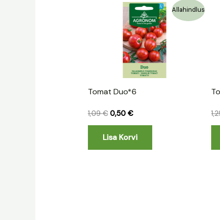
Algne
Praegune
Allahindlus
hind
hind
oli:
on:
1,09 €.
0,50 €.
Tomat Duo*6
To
1,09
€
0,50
€
1,
Lisa Korvi