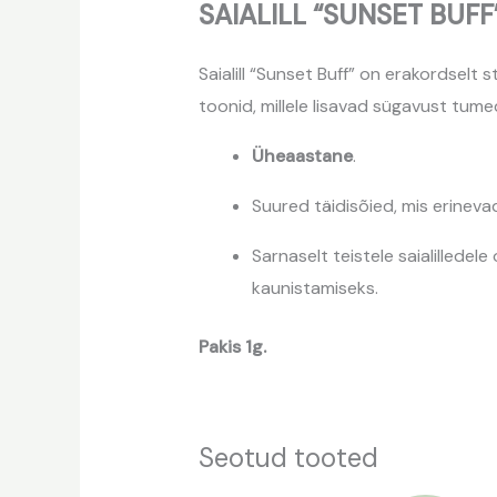
SAIALILL “SUNSET BUFF”
Saialill “Sunset Buff” on erakordselt
toonid, millele lisavad sügavust tum
Üheaastane
.
Suured täidisõied, mis erineva
Sarnaselt teistele saialilledel
kaunistamiseks.
Pakis 1g.
Seotud tooted