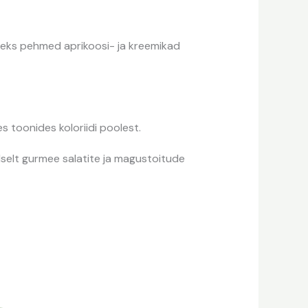
liseks pehmed aprikoosi- ja kreemikad
s toonides koloriidi poolest.
lselt gurmee salatite ja magustoitude