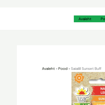
Skip
to
content
Avaleht
P
Avaleht
»
Pood
»
Saialill Sunset Buff