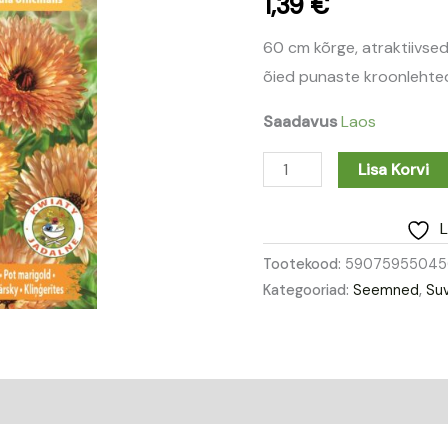
1,39
€
60 cm kõrge, atraktiivsed
õied punaste kroonlehte
Saadavus
Laos
Lisa Korvi
L
Tootekood:
59075955045
Kategooriad:
Seemned
,
Suv