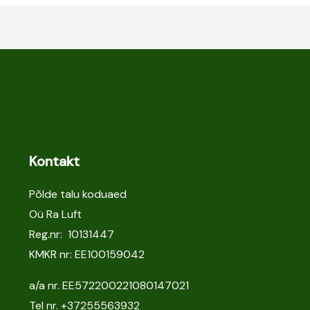
Kontakt
Põlde talu koduaed
Oü Ra Luft
Reg.nr: 10131447
KMKR nr: EE100159042
a/a nr. EE572200221080147021
Tel nr.
+37255563932