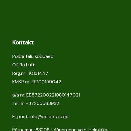
Kontakt
Põlde talu koduaed
Oü Ra Luft
Reg.nr: 10131447
KMKR nr: EE100159042
a/a nr. EE572200221080147021
Tel nr.
+37255563932
E-post: info@poldetalu.ee
Pärnumaa, 88208, Lääneranna vald, Helmküla,