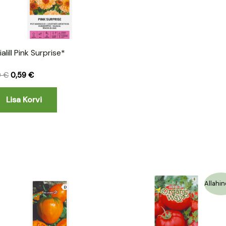
ialill Pink Surprise*
19
€
0,59
€
Lisa Korvi
Algne
Praegune
Allahin
hind
hind
oli:
on:
1,39 €.
0,69 €.