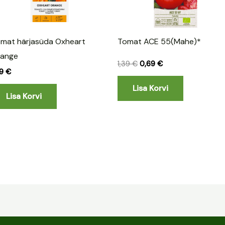
mat härjasüda Oxheart
Tomat ACE 55(Mahe)*
range
1,39
€
0,69
€
59
€
Lisa Korvi
Lisa Korvi