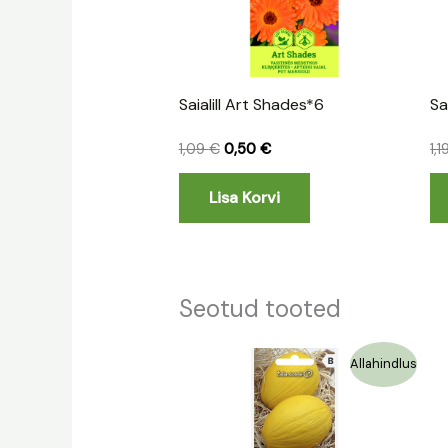
Saialill Art Shades*6
Sa
1,09
€
0,50
€
1,
Lisa Korvi
Seotud tooted
Algne
Praegune
Allahindlus
hind
hind
oli:
on:
1,29 €.
0,65 €.