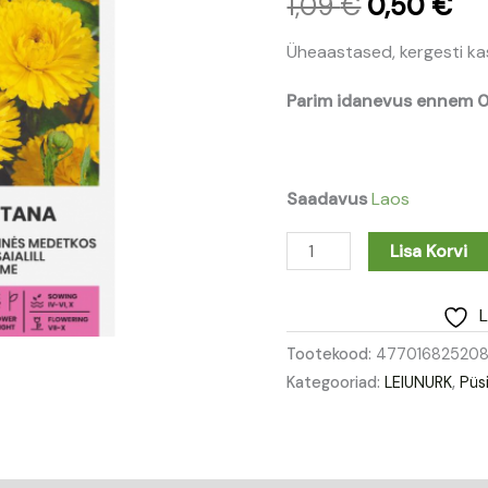
1,09
€
0,50
€
1,09 €.
0,
Üheaastased, kergesti ka
Parim idanevus ennem 
Saadavus
Laos
Lisa Korvi
L
Tootekood:
477016825208
Kategooriad:
LEIUNURK
,
Püs