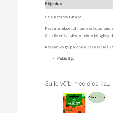
Kirjeldus
Saialill Yellow Gitana
Kasvatatakse rühmadena koos teiste ü
Saialille võib külvata teiste köögiviljad
Kasvab kõige paremini päikeselises ka
Pakis 2g.
Sulle võib meeldida ka…
Algne
Praegune
Allahindlus
hind
hind
oli:
on:
1,09 €.
0,50 €.