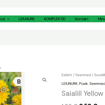
ood
LEIUNURK
KOMPLEKTID
Kontakt
Min
*
Saialill
Esileht
/
Seemned
/
Suvelil
Algne
Pr
Yellow
LEIUNURK
,
Püsik
,
Seemne
hind
hi
Gitana*
Saialill Yello
kogus
oli:
on: