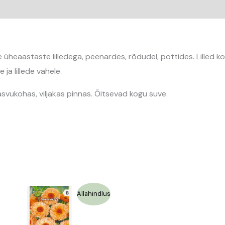
heaastaste lilledega, peenardes, rõdudel, pottides. Lilled ko
e ja lillede vahele.
svukohas, viljakas pinnas. Õitsevad kogu suve.
Algne
Praegune
Allahindlus
hind
hind
oli:
on:
1,19 €.
0,59 €.