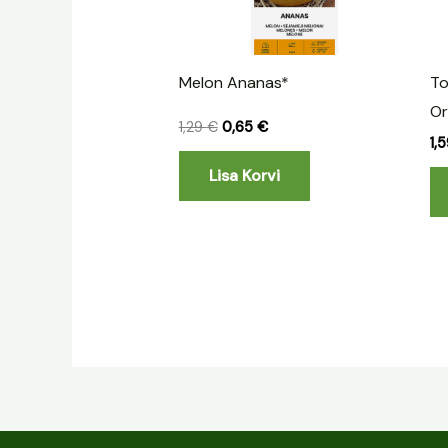
Melon Ananas*
To
O
1,29
€
0,65
€
1,
Lisa Korvi