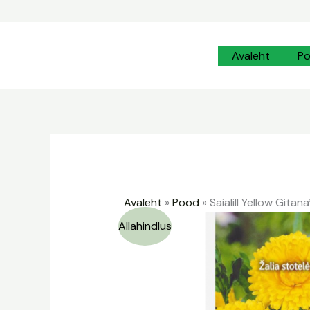
Skip
to
content
Avaleht
P
Avaleht
»
Pood
»
Saialill Yellow Gitana
Allahindlus