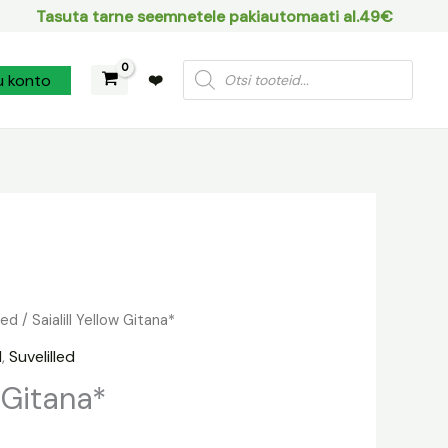
Tasuta tarne seemnetele pakiautomaati al.49€
Products
u konto
❤️
search
led
/ Saialill Yellow Gitana*
aegune
d
,
Suvelilled
nd
w Gitana*