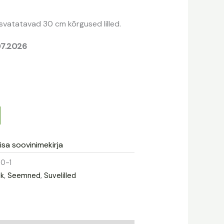
50 €.
svatatavad 30 cm kõrgused lilled.
07.2026
isa soovinimekirja
0-1
ik
,
Seemned
,
Suvelilled