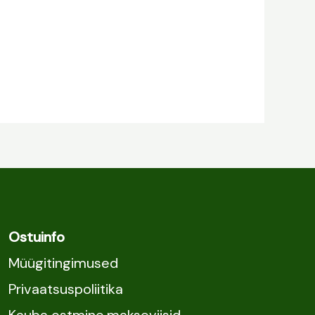
Ostuinfo
Müügitingimused
Privaatsuspoliitika
Kauba ostmine,makseviisid