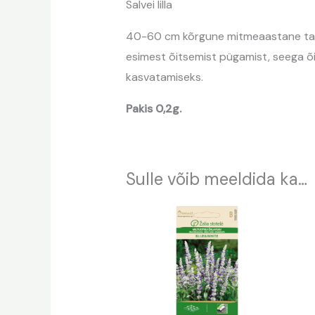
Salvei lilla
40-60 cm kõrgune mitmeaastane taim. 
esimest õitsemist pügamist, seega õit
kasvatamiseks.
Pakis 0,2g.
Sulle võib meeldida ka…