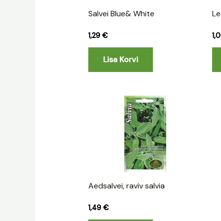
Salvei Blue& White
Le
1,29
€
1,
Lisa Korvi
Aedsalvei, raviv salvia
1,49
€