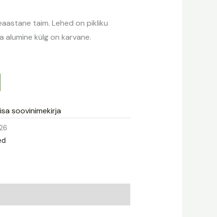
astane taim. Lehed on pikliku
aba alumine külg on karvane.
isa soovinimekirja
26
ed