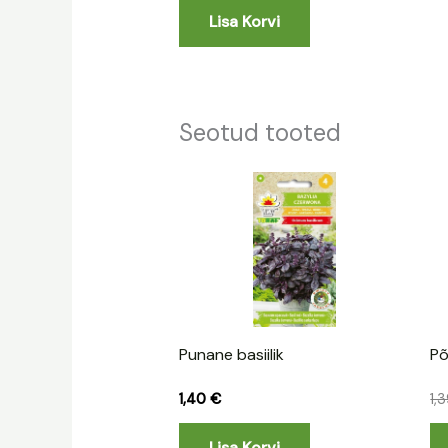
Lisa Korvi
Seotud tooted
Punane basiilik
Põ
1,40
€
1,
Lisa Korvi