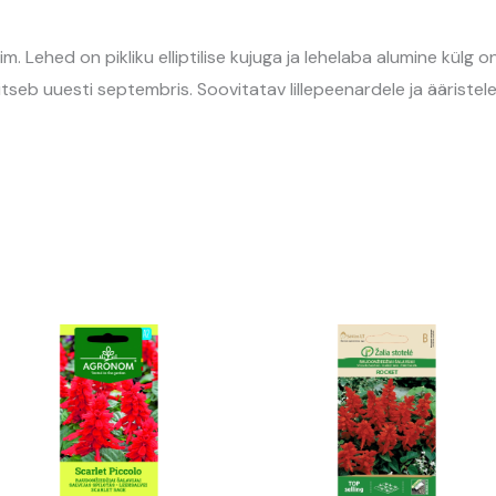
Lehed on pikliku elliptilise kujuga ja lehelaba alumine külg o
seb uuesti septembris. Soovitatav lillepeenardele ja ääristele