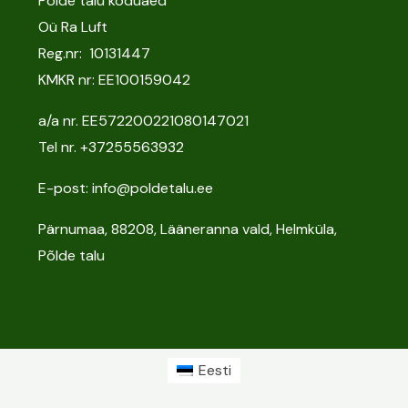
Põlde talu koduaed
Oü Ra Luft
Reg.nr: 10131447
KMKR nr: EE100159042
a/a nr. EE572200221080147021
Tel nr.
+37255563932
E-post: info@poldetalu.ee
Pärnumaa, 88208, Lääneranna vald, Helmküla,
Põlde talu
Eesti