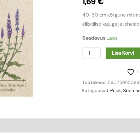
1,69
€
40-60 cm kõrgune mitmea
elliptilise kujuga ja lehel
Saadavus
Laos
Lisa Korvi
L
Tootekood:
59075955089
Kategooriad:
Püsik
,
Seemn