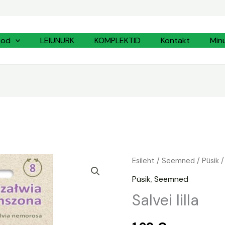
ood
LEIUNURK
KOMPLEKTID
Kontakt
Min
Salvei
Esileht
/
Seemned
/
Püsik
/ 
lilla
Püsik
,
Seemned
kogus
Salvei lilla