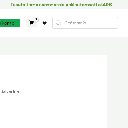
Tasuta tarne seemnetele pakiautomaati al.49€
Products
u konto
❤️
search
Salvei lilla