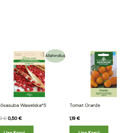
Algne
Praegune
Allahindlus
hind
hind
oli:
on:
1,39 €.
0,50 €.
õsasuba Wawelska*5
Tomat Oranže
39
€
0,50
€
1,19
€
Lisa Korvi
Lisa Korvi