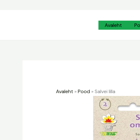
Skip
to
content
Avaleht
P
Avaleht
»
Pood
»
Salvei lilla