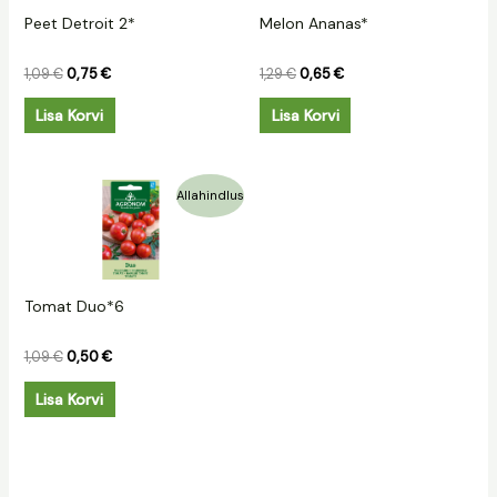
Peet Detroit 2*
Melon Ananas*
1,09
€
0,75
€
1,29
€
0,65
€
Lisa Korvi
Lisa Korvi
Algne
Praegune
Allahindlus
hind
hind
oli:
on:
1,09 €.
0,50 €.
Tomat Duo*6
1,09
€
0,50
€
Lisa Korvi