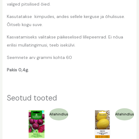
valged pitsilised õied.
Kasutatakse kimpudes, andes sellele kerguse ja õhulisuse.
Õitseb kogu suve.
Kasvatamiseks valitakse päikeselised lillepeenrad. Ei nõua
erilisi mullatingimusi, teeb isekülvi.
Seemnete arv grammi kohta 60
Pakis 0,4g.
Seotud tooted
Algne
Praegune
Algne
Praegune
Allahindlus
Allahindlus
hind
hind
hind
hind
oli:
on:
oli:
on:
1,09 €.
0,75 €.
1,29 €.
0,65 €.