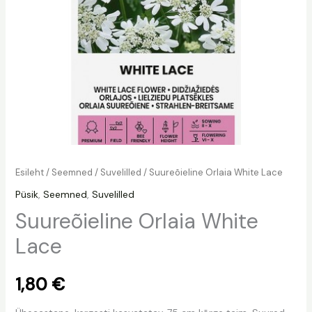
Esileht
/
Seemned
/
Suvelilled
/ Suureõieline Orlaia White Lace
Püsik
,
Seemned
,
Suvelilled
Suureõieline Orlaia White
Lace
1,80
€