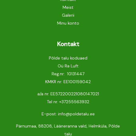
Meist
Galerii
Minu konto
Kontakt
Põlde talu koduaed
Oü Ra Luft
Reg.nr: 10131447
KMKR nr: EE100159042
a/a nr. EE572200221080147021
Tel nr.
+37255563932
E-post: info@poldetalu.ee
Pärnumaa, 88208, Lääneranna vald, Helmküla, Põlde
talu