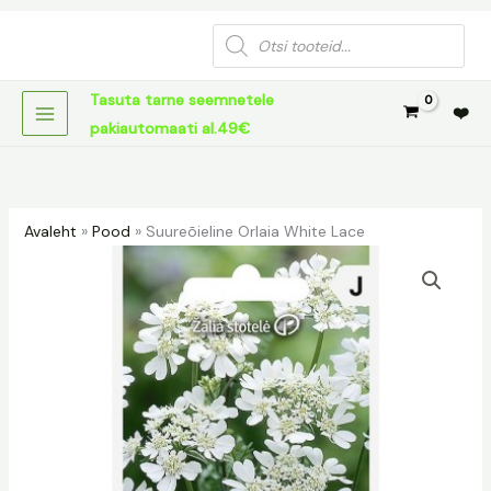
Skip
Products
to
search
content
Tasuta tarne seemnetele
❤️
pakiautomaati al.49€
Avaleht
»
Pood
»
Suureõieline Orlaia White Lace
Suureõieline
Orlaia
White
Lace
kogus