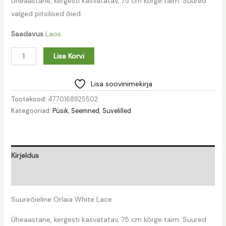
Üheaastane, kergesti kasvatatav, 75 cm kõrge taim. Suured
valged pitsilised õied.
Saadavus
Laos
Lisa Korvi
Lisa soovinimekirja
Tootekood:
4770168925502
Kategooriad:
Püsik
,
Seemned
,
Suvelilled
Kirjeldus
Lisainfo
Suureõieline Orlaia White Lace
Üheaastane, kergesti kasvatatav, 75 cm kõrge taim. Suured