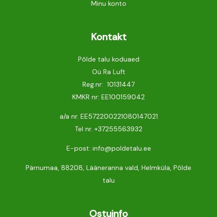
Minu konto
Kontakt
Põlde talu koduaed
Oü Ra Luft
Reg.nr: 10131447
KMKR nr: EE100159042
a/a nr. EE572200221080147021
Tel nr.
+37255563932
E-post: info@poldetalu.ee
Pärnumaa, 88208, Lääneranna vald, Helmküla, Põlde
talu
Ostuinfo