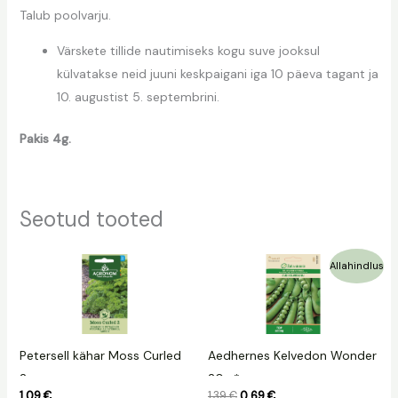
Talub poolvarju.
Värskete tillide nautimiseks kogu suve jooksul
külvatakse neid juuni keskpaigani iga 10 päeva tagant ja
10. augustist 5. septembrini.
Pakis 4g.
Seotud tooted
Algne
Praegune
Allahindlus
hind
hind
oli:
on:
1,39 €.
0,69 €.
Petersell kähar Moss Curled
Aedhernes Kelvedon Wonder
2
20g.*
1,09
€
1,39
€
0,69
€