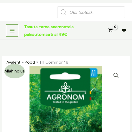
Skip
Products
to
search
content
Tasuta tarne seemnetele
❤️
pakiautomaati al.49€
Avaleht
»
Pood
»
Till Common*6
Till
Algne
Praegune
Allahindlus
Common*6
hind
hind
kogus
oli:
on:
1,19 €.
0,59 €.