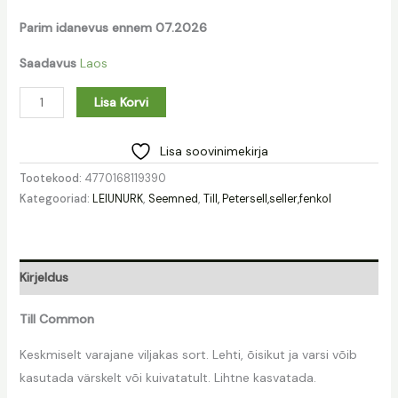
Parim idanevus ennem 07.2026
Saadavus
Laos
Lisa Korvi
Lisa soovinimekirja
Tootekood:
4770168119390
Kategooriad:
LEIUNURK
,
Seemned
,
Till, Petersell,seller,fenkol
Kirjeldus
Till Common
Keskmiselt varajane viljakas sort. Lehti, õisikut ja varsi võib
kasutada värskelt või kuivatatult. Lihtne kasvatada.