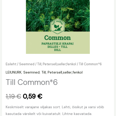
Esileht
/
Seemned
/
Till, Petersell,seller,fenkol
/ Till Common*6
LEIUNURK
,
Seemned
,
Till, Petersell,seller,fenkol
Till Common*6
1,19
€
0,59
€
Keskmiselt varajane viljakas sort. Lehti, õisikut ja varsi võib
kasutada värskelt või kuivatatult. Lihtne kasvatada.