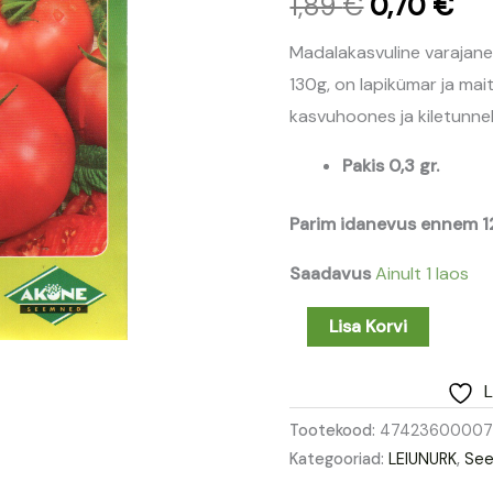
1,89
€
0,70
€
1,89 €.
0,7
Madalakasvuline varajane
130g, on lapikümar ja ma
kasvuhoones ja kiletunnel
Pakis 0,3 gr.
Parim idanevus ennem 
Saadavus
Ainult 1 laos
Lisa Korvi
L
Tootekood:
47423600007
Kategooriad:
LEIUNURK
,
Se