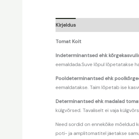
Kirjeldus
Tomat Koit
Indeterminantsed ehk kõrgekasvuli
eemaldada.Suve lõpul lõpetatakse ha
Pooldeterminantsed ehk poolkõrge
eemaldatakse. Taim lõpetab ise kasvu
Determinantsed ehk madalad tomat
külgvõrsed. Tavaliselt ei vaja külgvõ
Need sordid on ennekõike mõeldud kon
poti- ja amplitomatitel jäetakse samu