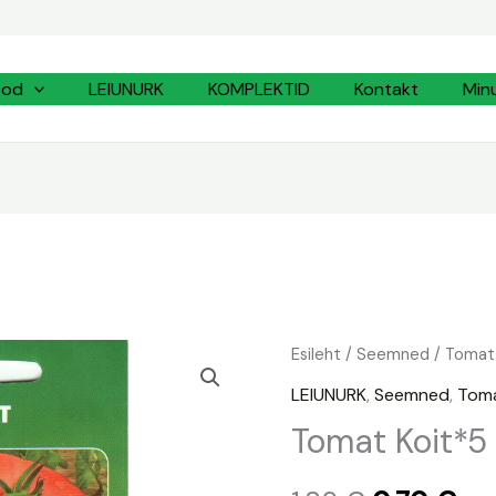
ood
LEIUNURK
KOMPLEKTID
Kontakt
Min
Tomat
Esileht
/
Seemned
/
Tomat
Algne
Pr
Koit*5
LEIUNURK
,
Seemned
,
Tom
hind
hin
kogus
Tomat Koit*5
oli:
on: