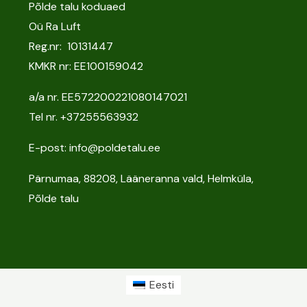
Põlde talu koduaed
Oü Ra Luft
Reg.nr: 10131447
KMKR nr: EE100159042
a/a nr. EE572200221080147021
Tel nr.
+37255563932
E-post: info@poldetalu.ee
Pärnumaa, 88208, Lääneranna vald, Helmküla,
Põlde talu
Eesti