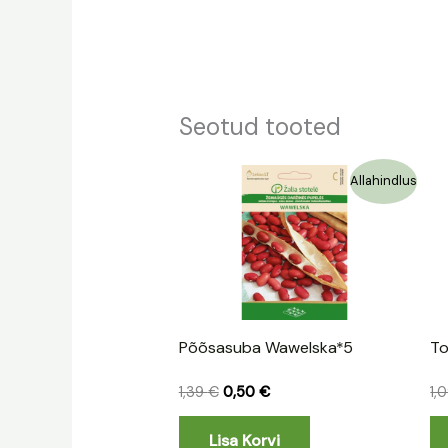
Seotud tooted
Algne
Praegune
Allahindlus
hind
hind
oli:
on:
1,39 €.
0,50 €.
Põõsasuba Wawelska*5
T
1,39
€
0,50
€
1,
Lisa Korvi