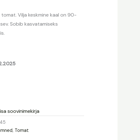
0 €.
 tomat. Vilja keskmine kaal on 90-
itsev. Sobib kasvatamiseks
is.
12.2025
isa soovinimekirja
45
emned
,
Tomat