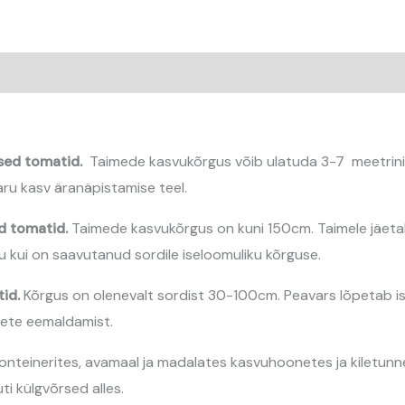
sed tomatid.
Taimede kasvukõrgus võib ulatuda 3-7 meetrini. 
ru kasv äranäpistamise teel.
d tomatid.
Taimede kasvukõrgus on kuni 150cm. Taimele jäetak
 kui on saavutanud sordile iseloomuliku kõrguse.
id.
Kõrgus on olenevalt sordist 30-100cm. Peavars lõpetab is
rsete eemaldamist.
teinerites, avamaal ja madalates kasvuhoonetes ja kiletunnel
ti külgvõrsed alles.