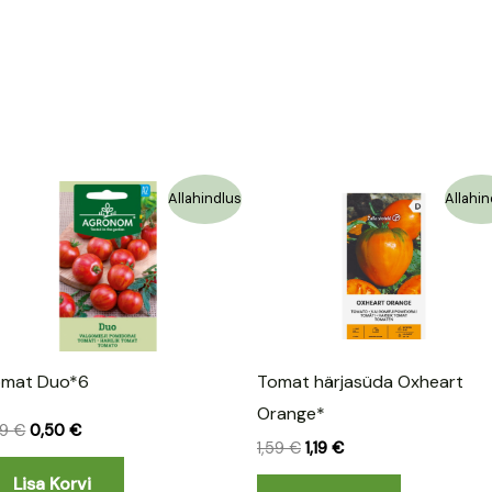
Algne
Praegune
Algne
Praegune
Allahindlus
Allahin
hind
hind
hind
hind
oli:
on:
oli:
on:
1,09 €.
0,50 €.
1,59 €.
1,19 €.
omat Duo*6
Tomat härjasüda Oxheart
Orange*
09
€
0,50
€
1,59
€
1,19
€
Lisa Korvi