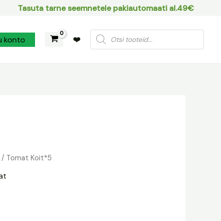
Tasuta tarne seemnetele pakiautomaati al.49€
Products
u konto
❤️
search
/ Tomat Koit*5
aegune
at
d