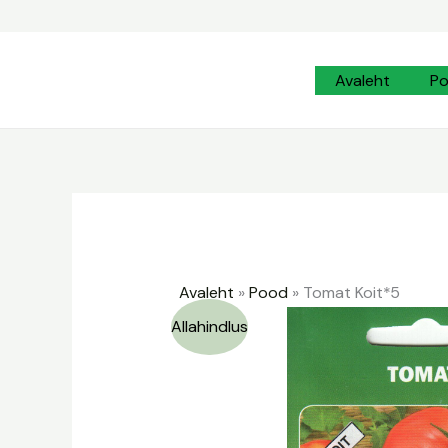
Skip
to
content
Avaleht
P
Avaleht
»
Pood
»
Tomat Koit*5
Allahindlus