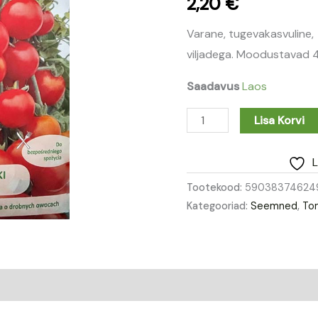
2,20
€
Varane, tugevakasvuline, 
viljadega. Moodustavad 
Saadavus
Laos
Lisa Korvi
L
Tootekood:
59038374624
Kategooriad:
Seemned
,
To