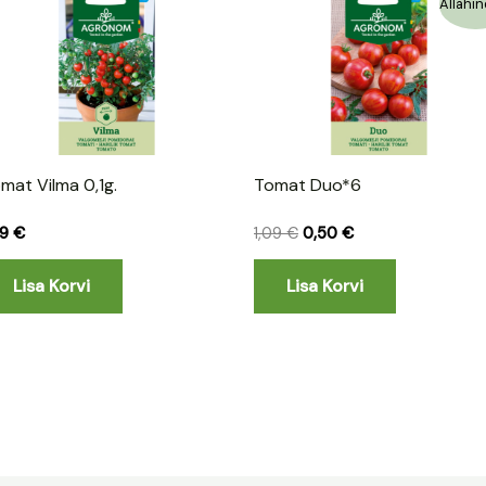
Allahin
hind
hind
oli:
on:
1,09 €.
0,50 €.
mat Vilma 0,1g.
Tomat Duo*6
09
€
1,09
€
0,50
€
Lisa Korvi
Lisa Korvi