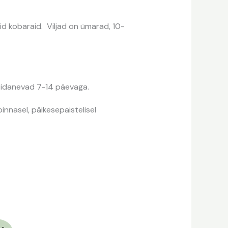
id kobaraid. Viljad on ümarad, 10-
d idanevad 7-14 päevaga.
nnasel, päikesepaistelisel