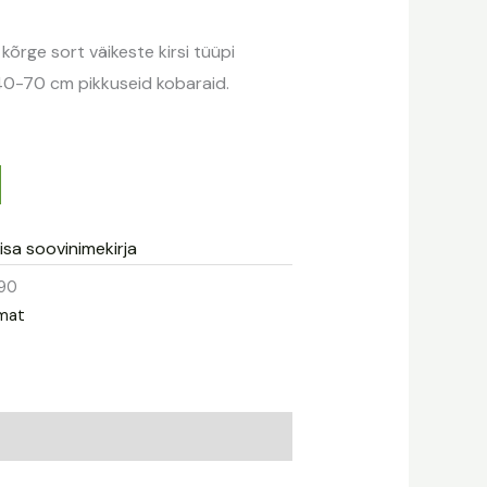
kõrge sort väikeste kirsi tüüpi
40-70 cm pikkuseid kobaraid.
isa soovinimekirja
90
mat