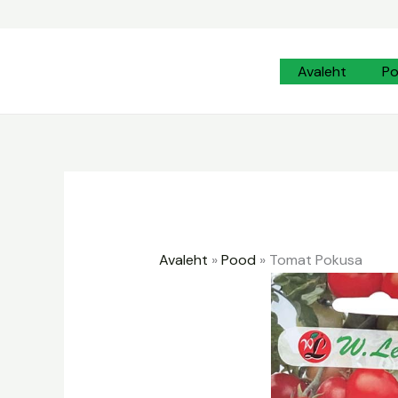
Skip
to
content
Avaleht
P
Avaleht
»
Pood
»
Tomat Pokusa