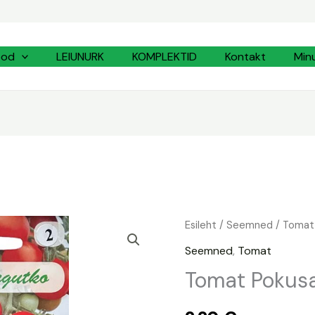
ood
LEIUNURK
KOMPLEKTID
Kontakt
Min
Tomat
Esileht
/
Seemned
/
Tomat
Pokusa
Seemned
,
Tomat
kogus
Tomat Pokus