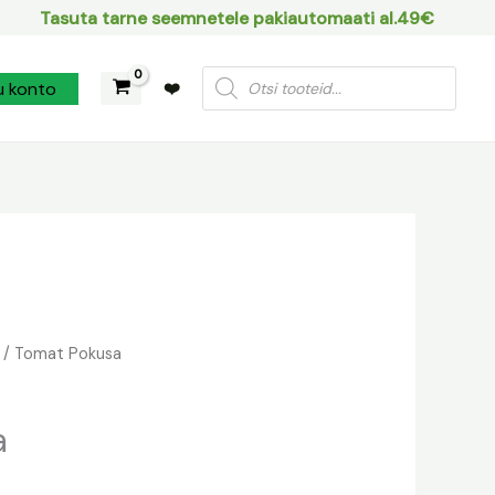
Tasuta tarne seemnetele pakiautomaati al.49€
Products
u konto
❤️
search
/ Tomat Pokusa
a