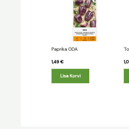
Paprika ODA
To
1,49
€
1,
Lisa Korvi