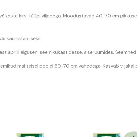
väikeste kirsi tüüpi viljadega. Moodustavad 40-70 cm pikkuse
ade kaunistamiseks.
st aprilli alguseni seemikukastidesse, siseruumides. Seemne
mikud mai teisel poolel 60-70 cm vahedega. Kasvab viljakal pi
Algne
Praegune