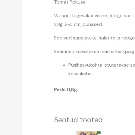
Tomat Pokusa
Varane, tugevakasvuline, kõrge sort 
20g, 2-3 cm, punased.
Sobivad suupistete, salatite ja roog
Seemned külvatakse märtsi keskpaiga
Püsikasvukohta istutatakse see
kasvukohal.
Pakis 0,6g.
Seotud tooted