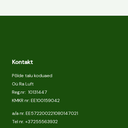
Kontakt
Põlde talu koduaed
Oü Ra Luft
Reg.nr: 10131447
KMKR nr: EE100159042
a/a nr. EE572200221080147021
Tel nr.
+37255563932