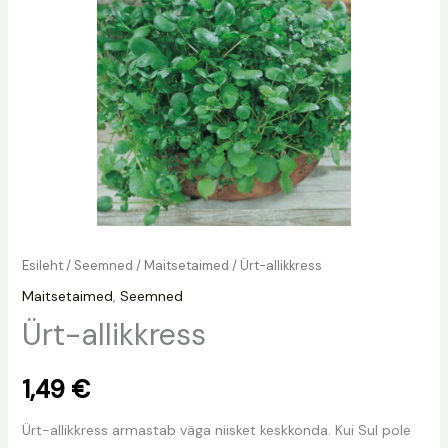
Esileht
/
Seemned
/
Maitsetaimed
/ Ürt-allikkress
Maitsetaimed
,
Seemned
Ürt-allikkress
1,49
€
Ürt-allikkress armastab väga niisket keskkonda. Kui Sul pole