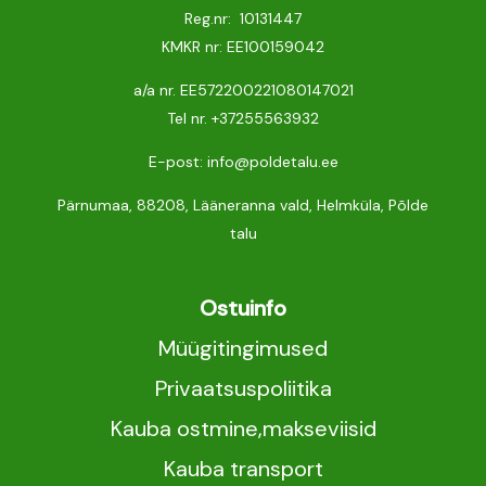
Reg.nr: 10131447
KMKR nr: EE100159042
a/a nr. EE572200221080147021
Tel nr.
+37255563932
E-post: info@poldetalu.ee
Pärnumaa, 88208, Lääneranna vald, Helmküla, Põlde
talu
Ostuinfo
Müügitingimused
Privaatsuspoliitika
Kauba ostmine,makseviisid
Kauba transport