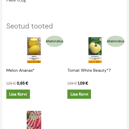
Seotud tooted
Algne
Praegune
Algne
Praegune
Allahindlus
Allahindlus
hind
hind
hind
hind
oli:
on:
oli:
on:
1,29 €.
0,65 €.
1,39 €.
1,09 €.
Melon Ananas*
Tomat White Beauty*7
1,29
€
0,65
€
1,39
€
1,09
€
Lisa Korvi
Lisa Korvi