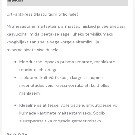
Ürt-allikkress (Nasturtium officinale)
Mitmeaastane maitsetaim, armastab niiskeid ja veelähedasi
kasvukohti. mida peetakse sageli üheks tervislikumaks
köögiviljaks tänu selle väga kõrgele vitamiini- ja
mineraalainete sisaldusele.
Moodustab lopsaka puhma ümarate, mahlakate
roheliste lehtedega.
Iseloomulikult vürtsikas ja kergelt sinepine,
meenutades veidi kressi või rukolat, kuid olles
mahlasem.
Ideaalne salatitesse, võileibadele, smuutidesse või
külmade kastmete maitsestamiseks. Sobib
suurepäraselt ka roogade garneerimiseks.
Pakis 0,2g.