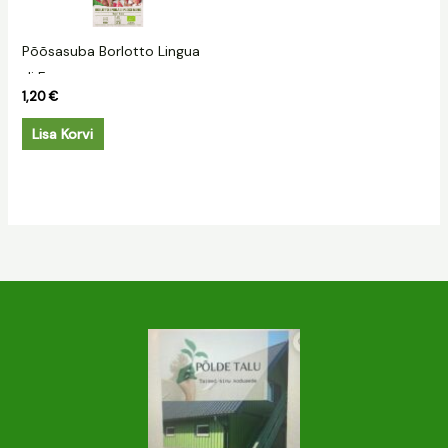
Põõsasuba Borlotto Lingua
di Fuoso
1,20
€
Lisa Korvi