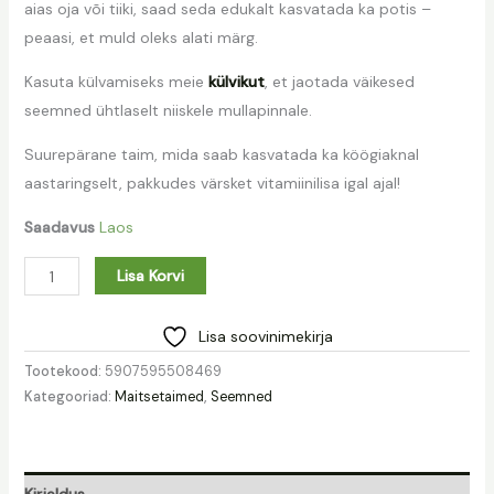
aias oja või tiiki, saad seda edukalt kasvatada ka potis –
peaasi, et muld oleks alati märg.
Kasuta külvamiseks meie
külvikut
, et jaotada väikesed
seemned ühtlaselt niiskele mullapinnale.
Suurepärane taim, mida saab kasvatada ka köögiaknal
aastaringselt, pakkudes värsket vitamiinilisa igal ajal!
Saadavus
Laos
Lisa Korvi
Lisa soovinimekirja
Tootekood:
5907595508469
Kategooriad:
Maitsetaimed
,
Seemned
Kirjeldus