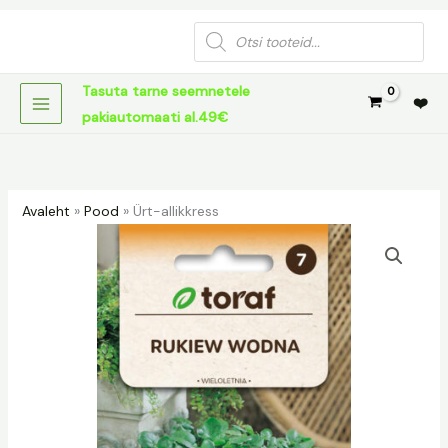
Skip
Products
to
search
content
Tasuta tarne seemnetele
❤️
pakiautomaati al.49€
Avaleht
»
Pood
»
Ürt-allikkress
Ürt-
allikkress
kogus