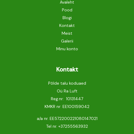
Avaleht
Pood
Blogi
Kontakt
Meist
Galerii
Minu konto
Kontakt
Põlde talu koduaed
Oü Ra Luft
Reg.nr: 10131447
KMKR nr: EE100159042
a/a nr. EE572200221080147021
Tel nr.
+37255563932