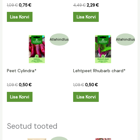
1,09
€
0,75
€
4,49
€
2,29
€
Lisa Korvi
Lisa Korvi
Algne
Praegune
Algne
Praegune
Allahindlus
Allahindlus
hind
hind
hind
hind
oli:
on:
oli:
on:
1,09 €.
0,50 €.
1,09 €.
0,50 €.
Peet Cylindra*
Lehtpeet Rhubarb chard*
1,09
€
0,50
€
1,09
€
0,50
€
Lisa Korvi
Lisa Korvi
Seotud tooted