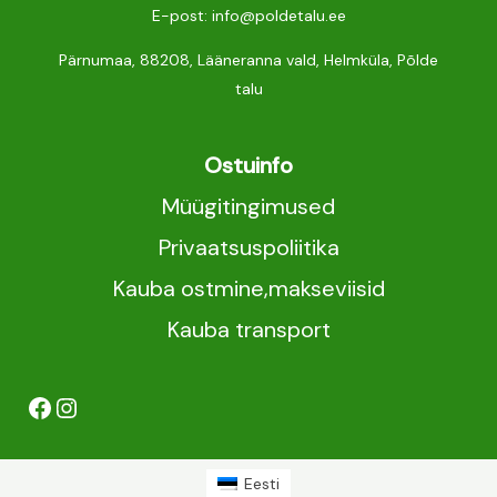
E-post: info@poldetalu.ee
Pärnumaa, 88208, Lääneranna vald, Helmküla, Põlde
talu
Ostuinfo
Müügitingimused
Privaatsuspoliitika
Kauba ostmine,makseviisid
Kauba transport
Eesti