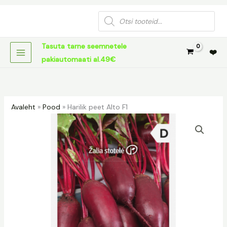
Skip
Products
to
search
content
Tasuta tarne seemnetele
❤️
pakiautomaati al.49€
Avaleht
»
Pood
»
Harilik peet Alto F1
Harilik
peet
Alto
F1
kogus