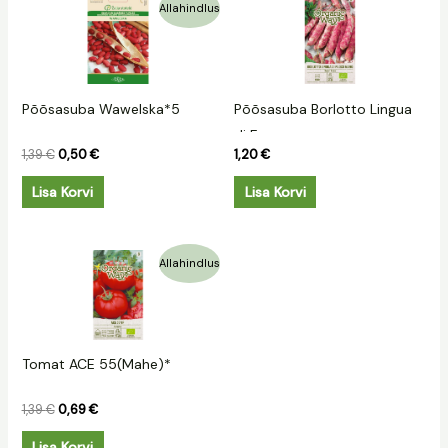
Algne
Praegune
Allahindlus
hind
hind
oli:
on:
1,39 €.
0,50 €.
Põõsasuba Wawelska*5
Põõsasuba Borlotto Lingua
di Fuoso
1,39
€
0,50
€
1,20
€
Lisa Korvi
Lisa Korvi
Algne
Praegune
Allahindlus
hind
hind
oli:
on:
1,39 €.
0,69 €.
Tomat ACE 55(Mahe)*
1,39
€
0,69
€
Lisa Korvi