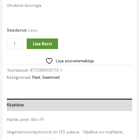
õhukese koorega.
Saadavus
Laos
Lisa Korvi
Lisa soovinimekirja
Tootekood:
4770168106772-1
Kategooriad:
Peet
,
Seemned
Kirjeldus
Harilik peet Alto F1
Vegetatsiooniperiood on 125 päeva. Viljaliha on mahlane,