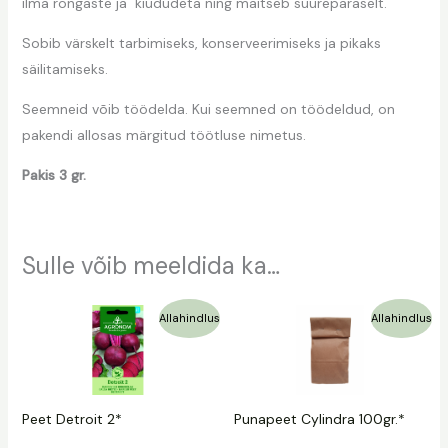
ilma rõngaste ja kiududeta ning maitseb suurepäraselt.
Sobib värskelt tarbimiseks, konserveerimiseks ja pikaks
säilitamiseks.
Seemneid võib töödelda. Kui seemned on töödeldud, on
pakendi allosas märgitud töötluse nimetus.
Pakis 3 gr.
Sulle võib meeldida ka…
Algne
Praegune
Algne
Praegune
Allahindlus
Allahindlus
hind
hind
hind
hind
oli:
on:
oli:
on:
1,09 €.
0,75 €.
4,49 €.
2,29 €.
Peet Detroit 2*
Punapeet Cylindra 100gr.*