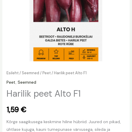
Esileht
/
Seemned
/
Peet
/ Harilik peet Alto F1
Peet
,
Seemned
Harilik peet Alto F1
1,59
€
Kõrge saagikusega keskmine hiline hübriid. Juured on pikad,
ühtlase kujuga, kauni tumepunase värvusega, sileda ja