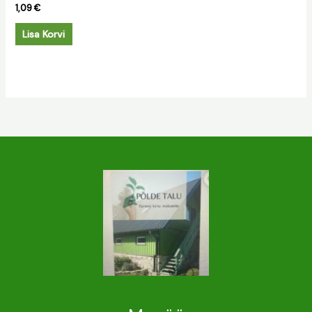
1,09
€
Lisa Korvi