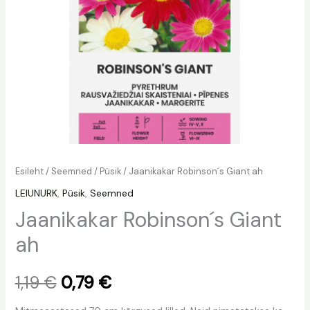
Esileht
/
Seemned
/
Püsik
/ Jaanikakar Robinson´s Giant ah
LEIUNURK
,
Püsik
,
Seemned
Jaanikakar Robinson´s Giant
ah
1,19
€
0,79
€