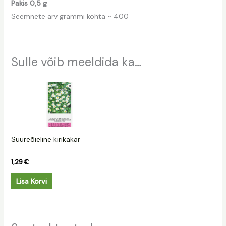
Pakis 0,5 g
Seemnete arv grammi kohta ~ 400
Sulle võib meeldida ka…
Suureõieline kirikakar
1,29
€
Lisa Korvi