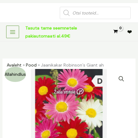
Skip
Products
to
search
content
Tasuta tarne seemnetele
❤️
pakiautomaati al.49€
Avaleht
»
Pood
»
Jaanikakar Robinson´s Giant ah
Algne
Praegune
Allahindlus
hind
hind
oli:
on:
1,19 €.
0,79 €.