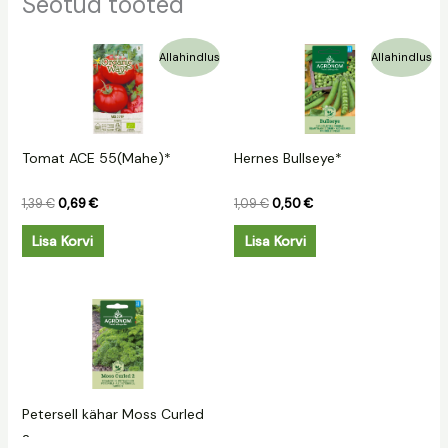
Seotud tooted
Algne
Praegune
Algne
Praegune
Allahindlus
Allahindlus
hind
hind
hind
hind
oli:
on:
oli:
on:
1,39 €.
0,69 €.
1,09 €.
0,50 €.
Tomat ACE 55(Mahe)*
Hernes Bullseye*
1,39
€
0,69
€
1,09
€
0,50
€
Lisa Korvi
Lisa Korvi
Petersell kähar Moss Curled
2