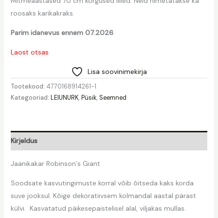
Mitmeaastased 70 cm kõrgused lilled. Neid nimetatakse ka
roosaks karikakraks.
Parim idanevus ennem 07.2026
Laost otsas
Lisa soovinimekirja
Tootekood:
4770168914261-1
Kategooriad:
LEIUNURK
,
Püsik
,
Seemned
Kirjeldus
Jaanikakar Robinson´s Giant
Soodsate kasvutingimuste korral võib õitseda kaks korda
suve jooksul. Kõige dekoratiivsem kolmandal aastal pärast
külvi. Kasvatatud päikesepaistelisel alal, viljakas mullas.