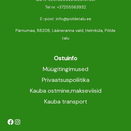
Tel nr.
+37255563932
E-post: info@poldetalu.ee
Pärnumaa, 88208, Lääneranna vald, Helmküla, Põlde
talu
Ostuinfo
Müügitingimused
Privaatsuspoliitika
Kauba ostmine,makseviisid
Kauba transport