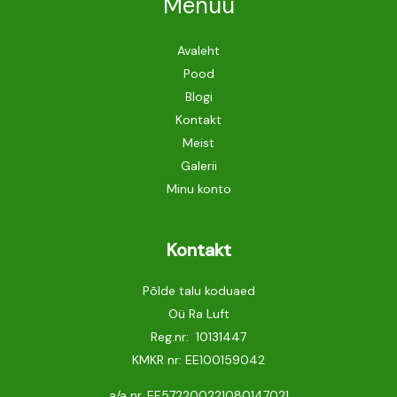
Menüü
Avaleht
Pood
Blogi
Kontakt
Meist
Galerii
Minu konto
Kontakt
Põlde talu koduaed
Oü Ra Luft
Reg.nr: 10131447
KMKR nr: EE100159042
a/a nr. EE572200221080147021