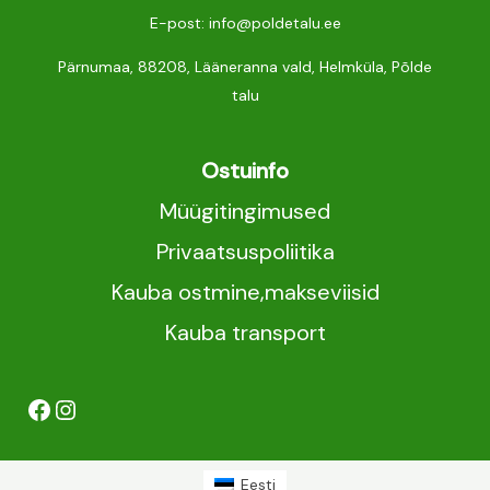
E-post: info@poldetalu.ee
Pärnumaa, 88208, Lääneranna vald, Helmküla, Põlde
talu
Ostuinfo
Müügitingimused
Privaatsuspoliitika
Kauba ostmine,makseviisid
Kauba transport
Eesti