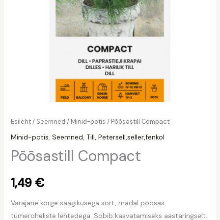
Esileht
/
Seemned
/
Minid-potis
/ Põõsastill Compact
Minid-potis
,
Seemned
,
Till, Petersell,seller,fenkol
Põõsastill Compact
1,49
€
Varajane kõrge saagikusega sort, madal põõsas
tumeroheliste lehtedega. Sobib kasvatamiseks aastaringselt.