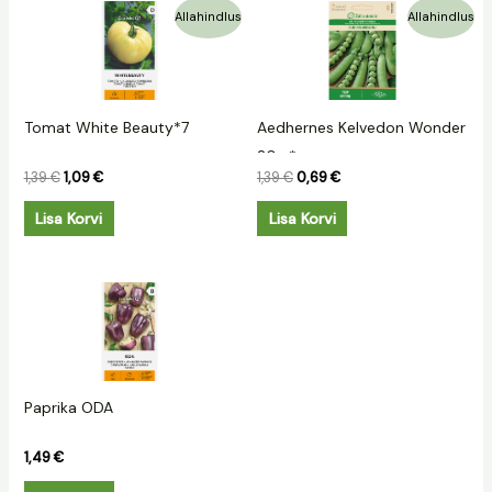
Algne
Praegune
Algne
Praegune
Allahindlus
Allahindlus
hind
hind
hind
hind
oli:
on:
oli:
on:
1,39 €.
1,09 €.
1,39 €.
0,69 €.
Tomat White Beauty*7
Aedhernes Kelvedon Wonder
20g.*
1,39
€
1,09
€
1,39
€
0,69
€
Lisa Korvi
Lisa Korvi
Paprika ODA
1,49
€