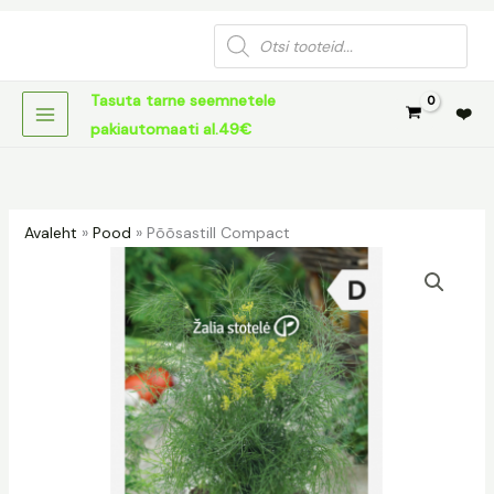
Skip
Products
to
search
content
Tasuta tarne seemnetele
❤️
pakiautomaati al.49€
Avaleht
»
Pood
»
Põõsastill Compact
Põõsastill
Compact
kogus