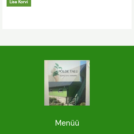
Lisa Korvi
Menüü