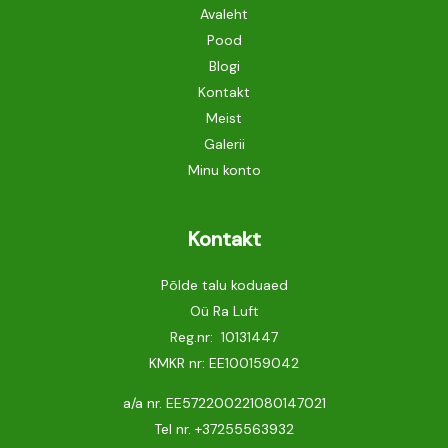
Avaleht
Pood
Blogi
Kontakt
Meist
Galerii
Minu konto
Kontakt
Põlde talu koduaed
Oü Ra Luft
Reg.nr: 10131447
KMKR nr: EE100159042
a/a nr. EE572200221080147021
Tel nr.
+37255563932