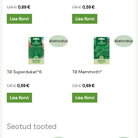
1,39
€
0,69
€
1,19
€
0,59
€
Lisa Korvi
Lisa Korvi
Algne
Praegune
Algne
Praegune
Allahindlus
Allahindlus
hind
hind
hind
hind
oli:
on:
oli:
on:
1,19 €.
0,59 €.
1,19 €.
0,69 €.
Till Superdukat*6
Till Mammoth*
1,19
€
0,59
€
1,19
€
0,69
€
Lisa Korvi
Lisa Korvi
Seotud tooted