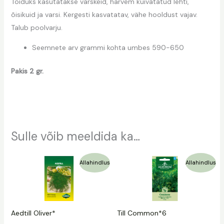
Toiduks kasutatakse värskeid, harvem kuivatatud lehti,
õisikuid ja varsi. Kergesti kasvatatav, vähe hooldust vajav.
Talub poolvarju.
Seemnete arv grammi kohta umbes 590-650
Pakis 2 gr.
Sulle võib meeldida ka…
Algne
Praegune
Algne
Praegune
Allahindlus
Allahindlus
hind
hind
hind
hind
oli:
on:
oli:
on:
1,39 €.
0,69 €.
1,19 €.
0,59 €.
Aedtill Oliver*
Till Common*6