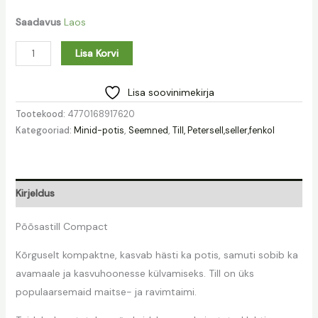
Saadavus
Laos
Lisa Korvi
Lisa soovinimekirja
Tootekood:
4770168917620
Kategooriad:
Minid-potis
,
Seemned
,
Till, Petersell,seller,fenkol
Kirjeldus
Põõsastill Compact
Kõrguselt kompaktne, kasvab hästi ka potis, samuti sobib ka
avamaale ja kasvuhoonesse külvamiseks. Till on üks
populaarsemaid maitse- ja ravimtaimi.