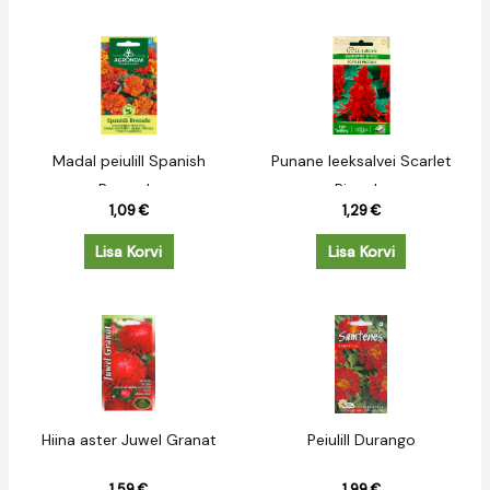
Madal peiulill Spanish
Punane leeksalvei Scarlet
Brocade
Piccolo
1,09
€
1,29
€
Lisa Korvi
Lisa Korvi
Hiina aster Juwel Granat
Peiulill Durango