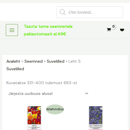
Sorditud
Skip
uusimate
Products
järgi
to
search
content
Tasuta tarne seemnetele
❤️
pakiautomaati al.49€
Avaleht
»
Seemned
»
Suvelilled
»
Leht 5
Suvelilled
Kuvatakse 321–400 tulemust 683-st
Algne
Praegune
Allahindlus
hind
hind
oli:
on:
1,29 €.
0,95 €.