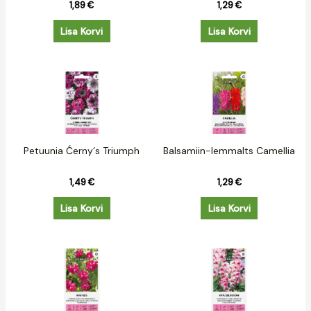
1,89
€
1,29
€
Lisa Korvi
Lisa Korvi
Petuunia Ćerny´s Triumph
Balsamiin-lemmalts Camellia
1,49
€
1,29
€
Lisa Korvi
Lisa Korvi