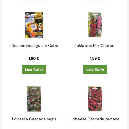
Lilleseemnesegu Ice Cube
Tokkroos Mix Chaters
1,90
€
1,59
€
Lisa Korvi
Lisa Korvi
Lobeelia Cascade segu
Lobeelia Cascade punane