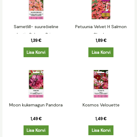
Sametlill- suureõieline
Petuunia Velvet H Salmon
godeetia Salmon Princess
Shades
1,39
€
1,89
€
Lisa Korvi
Lisa Korvi
Moon kukemagun Pandora
Kosmos Velouette
1,49
€
1,49
€
Lisa Korvi
Lisa Korvi