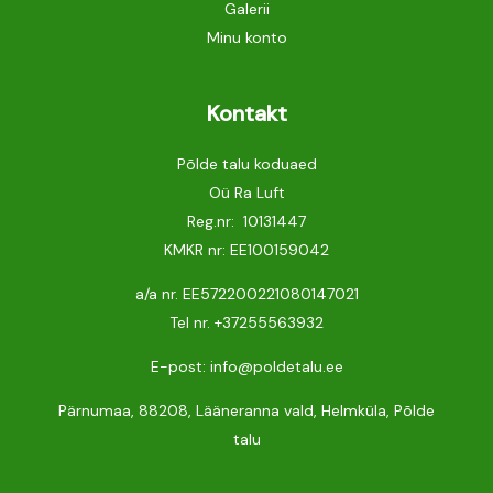
Galerii
Minu konto
Kontakt
Põlde talu koduaed
Oü Ra Luft
Reg.nr: 10131447
KMKR nr: EE100159042
a/a nr. EE572200221080147021
Tel nr.
+37255563932
E-post: info@poldetalu.ee
Pärnumaa, 88208, Lääneranna vald, Helmküla, Põlde
talu