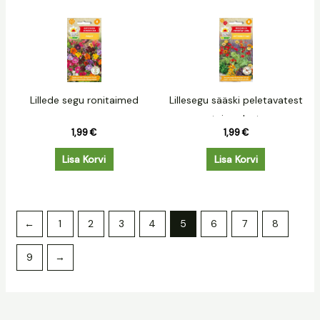
Lillede segu ronitaimed
Lillesegu sääski peletavatest
taimedest
1,99
€
1,99
€
Lisa Korvi
Lisa Korvi
←
1
2
3
4
5
6
7
8
9
→