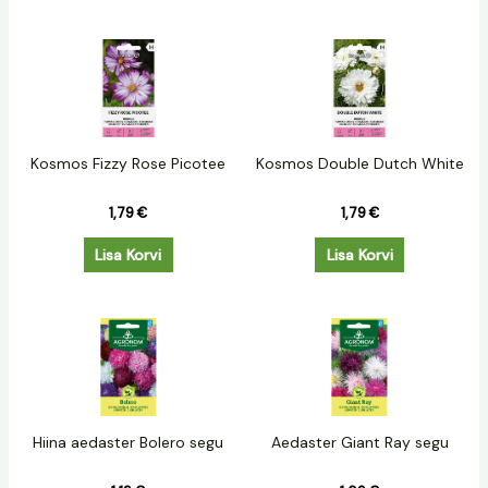
Kosmos Fizzy Rose Picotee
Kosmos Double Dutch White
1,79
€
1,79
€
Lisa Korvi
Lisa Korvi
Hiina aedaster Bolero segu
Aedaster Giant Ray segu