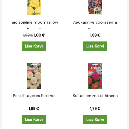
oli:
on:
1,99 €.
1,00 €.
Täidisõieline moon Yellow
Aedkannike võõrasema
Peony*
Rococo
1,99
€
1,00
€
1,69
€
Lisa Korvi
Lisa Korvi
Peiulill tagetes Eskimo
Sultan lemmalts Athena
Formula
1,89
€
1,79
€
Lisa Korvi
Lisa Korvi