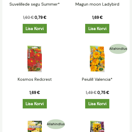
Suvelillede segu Summer*
Magun moon Ladybird
1,60
€
0,79
€
1,69
€
Lisa Korvi
Lisa Korvi
Algne
Praegune
Allahindlus
hind
hind
oli:
on:
1,49 €.
0,75 €.
Kosmos Redcrest
Peiulill Valencia*
1,69
€
1,49
€
0,75
€
Lisa Korvi
Lisa Korvi
Algne
Praegune
Allahindlus
hind
hind