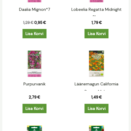
Daalia Mignon*7
Lobeelia Regatta Midnight
Blue
1,29
€
0,95
€
1,79
€
Lisa Korvi
Lisa Korvi
Purpurvanik
Läänemagun California
Poppy Mahe
2,79
€
1,49
€
Lisa Korvi
Lisa Korvi