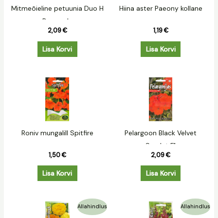
Mitmeõieline petuunia Duo H
Hiina aster Paeony kollane
Burgundy
2,09
€
1,19
€
Lisa Korvi
Lisa Korvi
Roniv mungalill Spitfire
Pelargoon Black Velvet
Scarlet F1
1,50
€
2,09
€
Lisa Korvi
Lisa Korvi
Algne
Praegune
Algne
Praegune
Allahindlus
Allahindlus
hind
hind
hind
hind