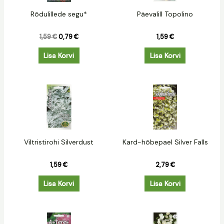
Rõdulillede segu*
Päevalill Topolino
1,59
€
0,79
€
1,59
€
Lisa Korvi
Lisa Korvi
Viltristirohi Silverdust
Kard-hõbepael Silver Falls
1,59
€
2,79
€
Lisa Korvi
Lisa Korvi