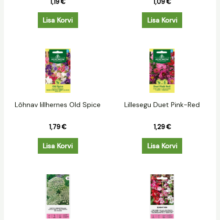
1,19
€
1,09
€
Lisa Korvi
Lisa Korvi
Lõhnav lillhernes Old Spice
Lillesegu Duet Pink-Red
1,79
€
1,29
€
Lisa Korvi
Lisa Korvi