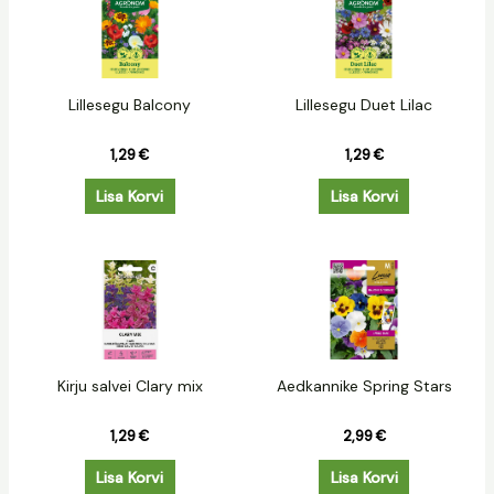
Lillesegu Balcony
Lillesegu Duet Lilac
1,29
€
1,29
€
Lisa Korvi
Lisa Korvi
Kirju salvei Clary mix
Aedkannike Spring Stars
1,29
€
2,99
€
Lisa Korvi
Lisa Korvi