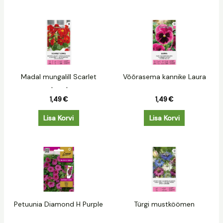
Madal mungalill Scarlet
Võõrasema kannike Laura
Jewel
1,49
€
1,49
€
Lisa Korvi
Lisa Korvi
Petuunia Diamond H Purple
Türgi mustköömen