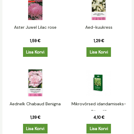
Aster Juwel Lilac rose
Aed-kuukress
1,59
€
1,29
€
Lisa Korvi
Lisa Korvi
Aednelk Chabaud Benigna
Mikrovõrsed idandamiseks-
Päevalill
1,39
€
4,10
€
Lisa Korvi
Lisa Korvi