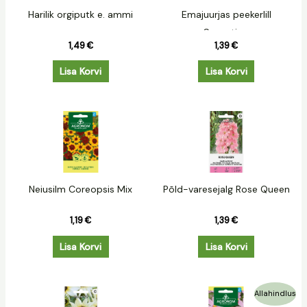
Harilik orgiputk e. ammi
Emajuurjas peekerlill
Sensation
1,49
€
1,39
€
Lisa Korvi
Lisa Korvi
Neiusilm Coreopsis Mix
Põld-varesejalg Rose Queen
1,19
€
1,39
€
Lisa Korvi
Lisa Korvi
Algne
Praegune
Allahindlus
hind
hind