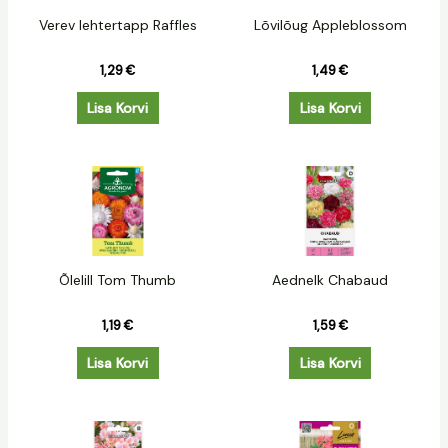
Verev lehtertapp Raffles
Lõvilõug Appleblossom
1,29
€
1,49
€
Lisa Korvi
Lisa Korvi
Õlelill Tom Thumb
Aednelk Chabaud
1,19
€
1,59
€
Lisa Korvi
Lisa Korvi