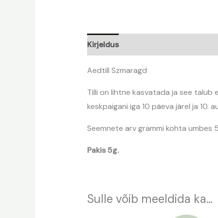
Kirjeldus
Aedtill Szmaragd
Tilli on lihtne kasvatada ja see talub
keskpaigani iga 10 päeva järel ja 10. a
Seemnete arv grammi kohta umbes
Pakis 5g.
Sulle võib meeldida ka…