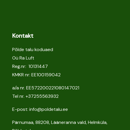
Kontakt
Põlde talu koduaed
Oü Ra Luft
Reg.nr: 10131447
KMKR nr: EE100159042
a/a nr. EE572200221080147021
Tel nr.
+37255563932
E-post: info@poldetalu.ee
Pärnumaa, 88208, Lääneranna vald, Helmküla,