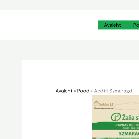
Skip
to
content
Avaleht
P
Avaleht
»
Pood
»
Aedtill Szmaragd