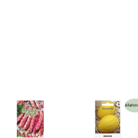
Algne
Praegune
Allahin
hind
hind
oli:
on:
1,29 €.
0,65 €.