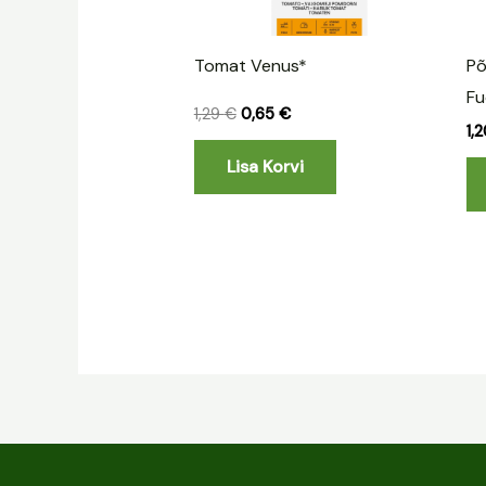
Tomat Venus*
Põ
F
1,29
€
0,65
€
1,
Lisa Korvi