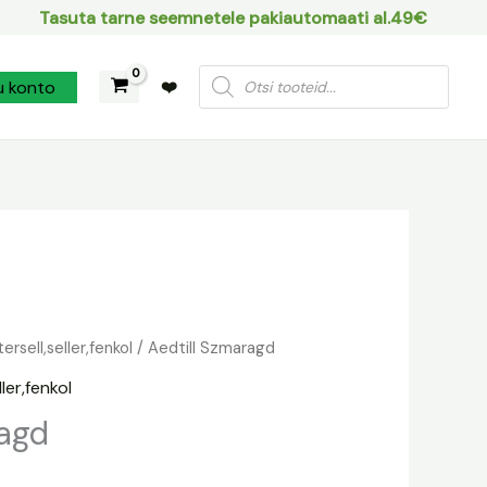
Tasuta tarne seemnetele pakiautomaati al.49€
Products
u konto
❤️
search
etersell,seller,fenkol
/ Aedtill Szmaragd
ller,fenkol
ragd