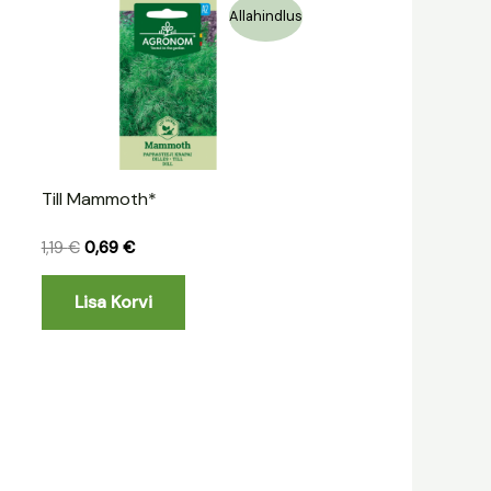
Algne
Praegune
Allahindlus
hind
hind
oli:
on:
1,19 €.
0,69 €.
Till Mammoth*
1,19
€
0,69
€
Lisa Korvi