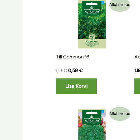
Algne
Praegune
Allahindlus
hind
hind
oli:
on:
1,19 €.
0,59 €.
Till Common*6
Ae
1,19
€
0,59
€
1,
Lisa Korvi
Algne
Praegune
Allahindlus
hind
hind
oli:
on:
1,19 €.
0,59 €.