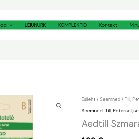
ood
LEIUNURK
KOMPLEKTID
Kontakt
Min
Aedtill
Esileht
/
Seemned
/
Till, P
Szmaragd
Seemned
,
Till, Petersell,se
kogus
Aedtill Szma