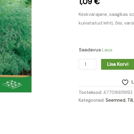
1,09
€
Keskvarajane, saagikas s
kuivatatud lehti, õisi, varsi
Saadavus
Laos
Lisa Korvi
L
Tootekood:
4770168119192
Kategooriad:
Seemned
,
Til