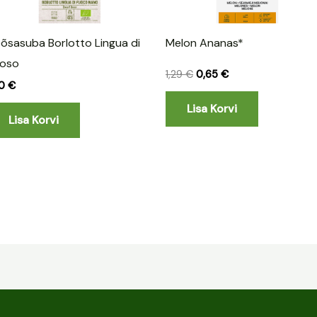
õsasuba Borlotto Lingua di
Melon Ananas*
uoso
1,29
€
0,65
€
20
€
Lisa Korvi
Lisa Korvi