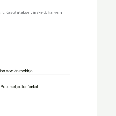
ort. Kasutatakse värskeid, harvem
.
isa soovinimekirja
l, Petersell,seller,fenkol