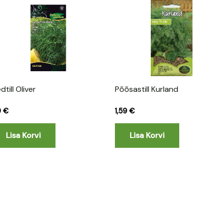
dtill Oliver
Põõsastill Kurland
19
€
1,59
€
Lisa Korvi
Lisa Korvi