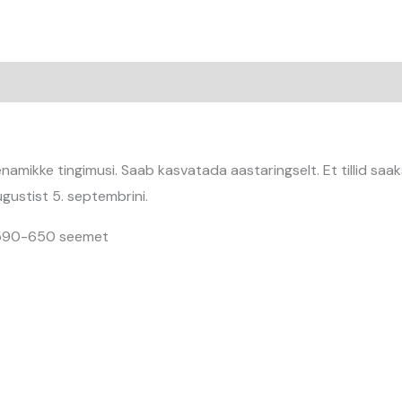
 enamikke tingimusi. Saab kasvatada aastaringselt. Et tillid saa
ugustist 5. septembrini.
 590-650 seemet