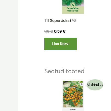
Till Superdukat*6
1,19
€
0,59
€
Lisa Korvi
Seotud tooted
Algne
Praegune
Allahindlus
hind
hind
oli:
on:
1,29 €.
0,65 €.