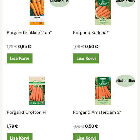
Allahindlus
Allahindlus
hind
hind
hind
hind
oli:
on:
oli:
on:
1,29 €.
0,65 €.
1,09 €.
0,50 €.
Porgand Flakkée 2 ah*
Porgand Karlena*
1,29
€
0,65
€
1,09
€
0,50
€
Lisa Korvi
Lisa Korvi
Algne
Praegune
Allahindlus
hind
hind
oli:
on:
1,09 €.
0,50 €.
Porgand Crofton F1
Porgand Amsterdam 2*
1,79
€
1,09
€
0,50
€
Lisa Korvi
Lisa Korvi