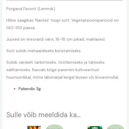
Porgand Favorit (Lemmik)
Hiline saagikas ‘Nantes’ tüüpi sort. Vegetatsiooniperiood on
140-150 päeva.
Juured on ereoranži värvi, 16-18 cm pikad, mahlased.
Sort sobib mehaaniliseks koristamiseks.
Sobib värskelt tarbimiseks, töötlemiseks ja talviseks
säilitamiseks. Kasvab kõige paremini kultiveeritud
huumusrikkal, mitte läbimärjal kergel liivsavi või liivsavimullal.
Pakendis 3g.
Sulle võib meeldida ka…
Algne
Praegune
Algne
Praegune