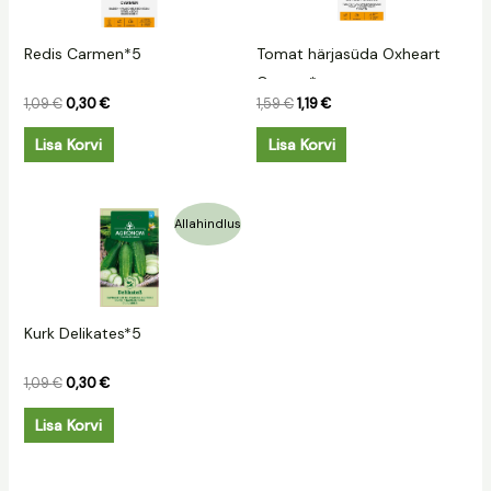
Redis Carmen*5
Tomat härjasüda Oxheart
Orange*
1,09
€
0,30
€
1,59
€
1,19
€
Lisa Korvi
Lisa Korvi
Algne
Praegune
Allahindlus
hind
hind
oli:
on:
1,09 €.
0,30 €.
Kurk Delikates*5
1,09
€
0,30
€
Lisa Korvi