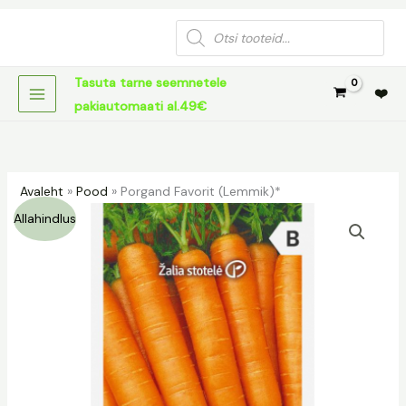
Skip
Products
to
search
content
Tasuta tarne seemnetele
❤️
pakiautomaati al.49€
Avaleht
»
Pood
»
Porgand Favorit (Lemmik)*
Porgand
Algne
Praegune
Allahindlus
Favorit
hind
hind
(Lemmik)*
kogus
oli:
on:
1,19 €.
0,59 €.