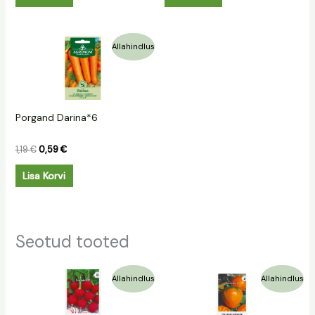
Algne
Praegune
Allahindlus
hind
hind
oli:
on:
1,19 €.
0,59 €.
Porgand Darina*6
1,19
€
0,59
€
Lisa Korvi
Seotud tooted
Algne
Praegune
Algne
Praegune
Allahindlus
Allahindlus
hind
hind
hind
hind
oli:
on:
oli:
on:
1,09 €.
0,30 €.
1,59 €.
1,19 €.