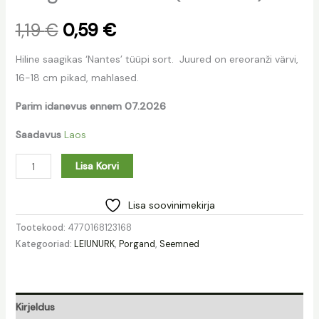
1,19
€
0,59
€
Hiline saagikas ‘Nantes’ tüüpi sort. Juured on ereoranži värvi,
16-18 cm pikad, mahlased.
Parim idanevus ennem 07.2026
Saadavus
Laos
Lisa Korvi
Lisa soovinimekirja
Tootekood:
4770168123168
Kategooriad:
LEIUNURK
,
Porgand
,
Seemned
Kirjeldus