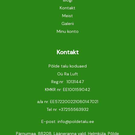
Kontakt
Meist
Galerii
Minu konto
Kontakt
Põlde talu koduaed
Oü Ra Luft
Reg.nr: 10131447
KMKR nr: EE100159042
a/a nr. EE572200221080147021
Tel nr.
+37255563932
E-post: info@poldetalu.ee
Pärnumaa, 88208, Lääneranna vald, Helmküla, Põlde